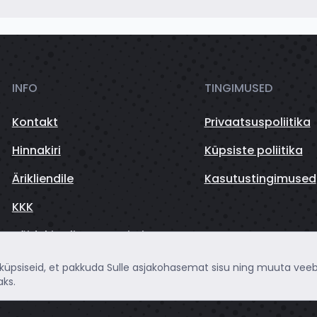
INFO
TINGIMUSED
Kontakt
Privaatsuspoliitika
Hinnakiri
Küpsiste poliitika
Ärikliendile
Kasutustingimused
KKK
Sõidukite finantseerimine
 küpsiseid, et pakkuda Sulle asjakohasemat sisu ning muuta veeb
ks.