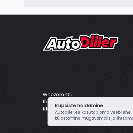
Webzero OÜ
Registrikood: 16804172
Küpsiste haldamine
KMKR: EE102649495
Autodiiler.ee kasutab oma veebilehel
külastamine mugavamaks ja lihtsama