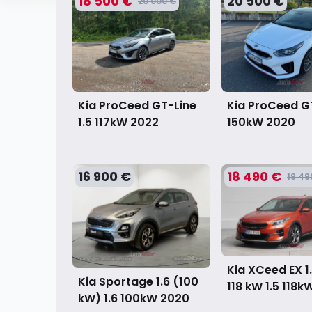
18 500 €
20 500 €
20 000 €
Kia ProCeed GT-Line
Kia ProCeed GT
1.5 117kW
2022
150kW
2020
16 900 €
18 490 €
19 49
Kia XCeed EX 1
Kia Sportage 1.6 (100
118 kW 1.5 118k
kW) 1.6 100kW
2020