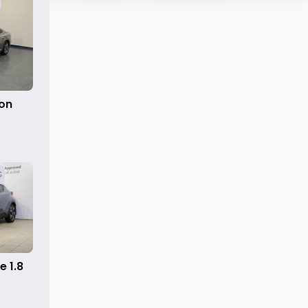
on
€
e 1.8