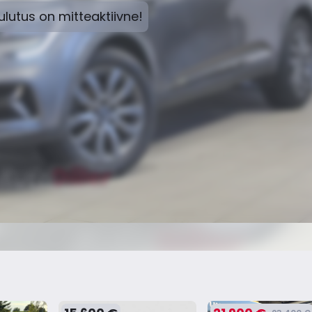
lutus on mitteaktiivne!