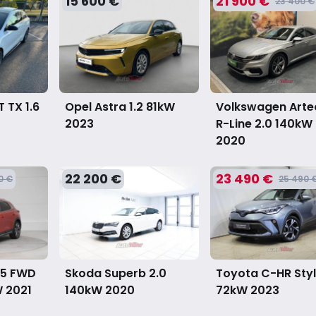
15 600 €
21 900 €
23 400 €
 TX 1.6
Opel Astra 1.2 81kW
Volkswagen Arte
2023
R-Line 2.0 140kW
2020
22 200 €
23 490 €
0 €
25 490 
.5 FWD
Skoda Superb 2.0
Toyota C-HR Styl
W
2021
140kW
2020
72kW
2023