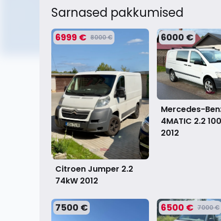
Sarnased pakkumised
6999 €
6000 €
8000 €
Mercedes-Benz
4MATIC 2.2 10
2012
Citroen Jumper 2.2
74kW
2012
7500 €
6500 €
7000 €