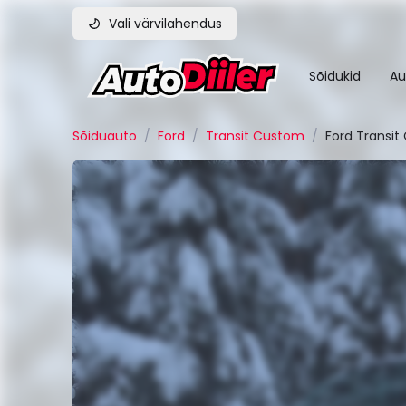
Vali värvilahendus
Sõidukid
Au
Sõiduauto
/
Ford
/
Transit Custom
/
Ford Transi