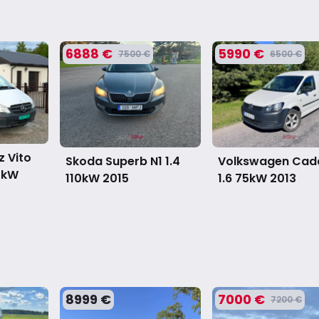
6888 €
5990 €
7500 €
6500 €
 Vito
Skoda Superb N1 1.4
Volkswagen Cad
0kW
110kW
2015
1.6 75kW
2013
8999 €
7000 €
7200 €