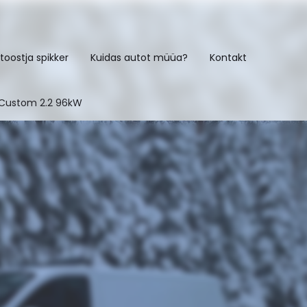
toostja spikker
Kuidas autot müüa?
Kontakt
t Custom 2.2 96kW