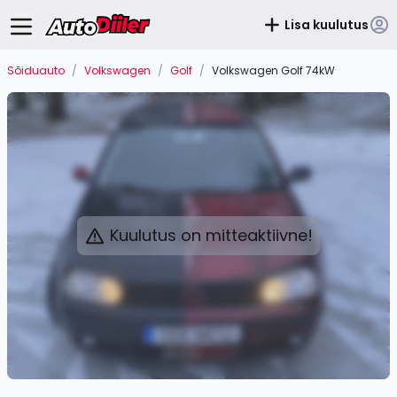
Lisa kuulutus
Sõiduauto
/
Volkswagen
/
Golf
/
Volkswagen Golf 74kW
Kuulutus on mitteaktiivne!