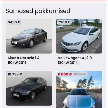
Sarnased pakkumised
9450 €
7900 €
Skoda Octavia 1.4
Volkswagen CC 2.0
110kW
2015
130kW
2014
10 799 €
11 000 €
12 500 €