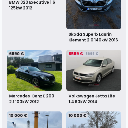
BMW 320 Executive 1.6
125kW
2012
Skoda Superb Laurin
Klement 2.0 140kW
2016
6990 €
8599 €
8699 €
Mercedes-Benz E 200
Volkswagen Jetta Life
2.1 100kW
2012
1.4 90kW
2014
10 000 €
10 000 €