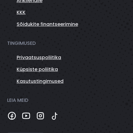
Ärikliendile
KKK
Sõidukite finantseerimine
TINGIMUSED
Privaatsuspoliitika
Küpsiste poliitika
Kasutustingimused
LEIA MEID