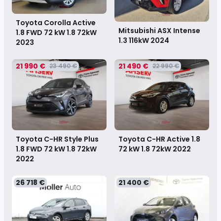
Toyota Corolla Active
Mitsubishi ASX Intense
1.8 FWD 72 kW 1.8 72kW
1.3 116kW
2024
2023
21 990 €
21 490 €
23 490 €
22 990 €
Toyota C-HR Style Plus
Toyota C-HR Active 1.8
1.8 FWD 72 kW 1.8 72kW
72 kW 1.8 72kW
2022
2022
26 718 €
21 400 €