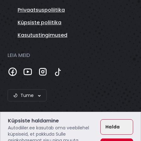
Privaatsuspoliitika
Küpsiste poliitika
Kasutustingimused
LEIA MEID
Tume
Küpsiste haldamine
Halda
Autodiiler.ee kasutab oma veebilehel
küpsiseid, et pakkuda Sulle
asjakohasemat sisu ning muuta
Webzero OÜ