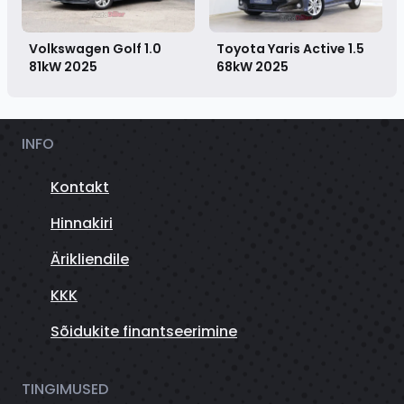
Volkswagen Golf 1.0
Toyota Yaris Active 1.5
81kW
2025
68kW
2025
INFO
Kontakt
Hinnakiri
Ärikliendile
KKK
Sõidukite finantseerimine
TINGIMUSED