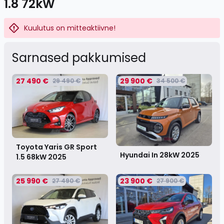
1.8 72kW
Kuulutus on mitteaktiivne!
Sarnased pakkumised
27 490 €
29 900 €
29 490 €
34 500 €
Toyota Yaris GR Sport
Hyundai In 28kW
2025
1.5 68kW
2025
25 990 €
23 900 €
27 490 €
27 900 €