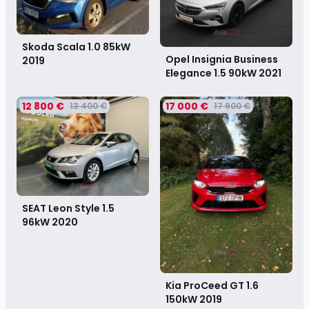
Skoda Scala 1.0 85kW
Opel Insignia Business
2019
Elegance 1.5 90kW
2021
12 800 €
17 000 €
13 400 €
17 900 €
SEAT Leon Style 1.5
96kW
2020
Kia ProCeed GT 1.6
150kW
2019