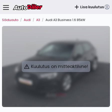
Lisa kuulutus
Sõiduauto
/
Audi
/
A3
/
Audi A3 Business 1.6 85kW
Kuulutus on mitteaktiivne!