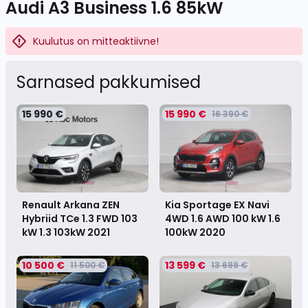
Audi A3 Business 1.6 85kW
Kuulutus on mitteaktiivne!
Sarnased pakkumised
15 990 €
15 990 €
16 390 €
Renault Arkana ZEN
Kia Sportage EX Navi
Hybriid TCe 1.3 FWD 103
4WD 1.6 AWD 100 kW 1.6
kW 1.3 103kW
2021
100kW
2020
10 500 €
13 599 €
11 500 €
13 699 €