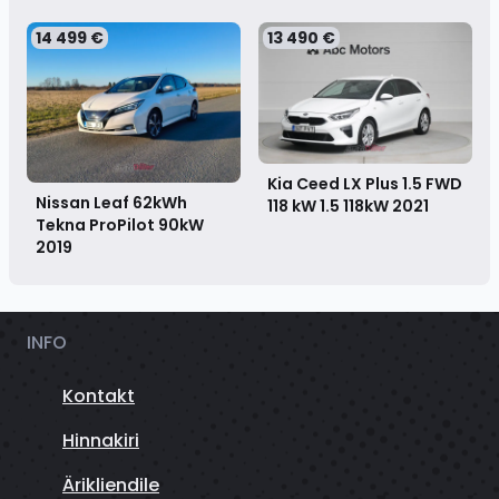
14 499 €
13 490 €
Kia Ceed LX Plus 1.5 FWD
Nissan Leaf 62kWh
118 kW 1.5 118kW
2021
Tekna ProPilot 90kW
2019
INFO
Kontakt
Hinnakiri
Ärikliendile