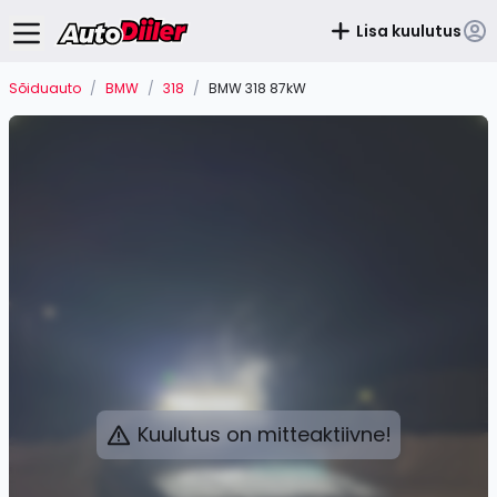
Lisa kuulutus
Sõiduauto
/
BMW
/
318
/
BMW 318 87kW
Kuulutus on mitteaktiivne!