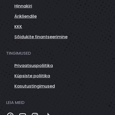
Hinnakiri
Ärikliendile
KKK
Sõidukite finantseerimine
TINGIMUSED
Privaatsuspoliitika
Küpsiste poliitika
Kasutustingimused
LEIA MEID