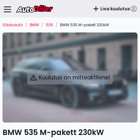
Lisa kuulutus
Sõiduauto
/
BMW
/
535
/
BMW 535 M-pakett 230kW
Kuulutus on mitteaktiivne!
BMW 535 M-pakett 230kW