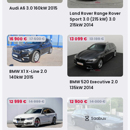
Audi A6 3.0 160kW
2015
Land Rover Range Rover
Sport 3.0 (215 kW) 3.0
215kW
2014
16 900 €
13 099 €
17 500 €
13 199 €
BMW X1 X-Line 2.0
140kW
2015
BMW 520 Executive 2.0
135kW
2014
12 999 €
12 900 €
14 999 €
14 000 €
Saabuv