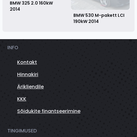
BMW 325 2.0 160kW
2014
BMW 530 M-pakett LCI
190kW
2014
INFO
Kontakt
Hinnakiri
Ärikliendile
KKK
Sõidukite finantseerimine
TINGIMUSED