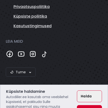
Privaatsuspoliitika
Küpsiste poliitika
Kasutustingimused
LEIA MEID
Tume
Küpsiste haldamine
Halda
Autodiiler.ee kasutab oma veebilehel
küpsiseid, et pakkuda Sulle
asjakohasemat sisu ning muuta
Webzero OÜ