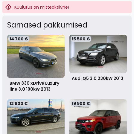
Kuulutus on mitteaktiivne!
Sarnased pakkumised
14 700 €
15 500 €
Audi Q5 3.0 230kW
2013
BMW 330 xDrive Luxury
line 3.0 190kW
2013
12 500 €
19 900 €