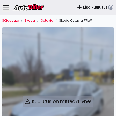
Lisa kuulutus
Sõiduauto
/
Skoda
/
Octavia
/
Skoda Octavia 77kW
Kuulutus on mitteaktiivne!