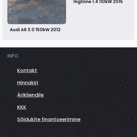
Highline 1.4 110kW
2015
Audi A6 3.0 150kW
2012
INFO
Kontakt
Hinnakiri
Ärikliendile
KKK
Sõidukite finantseerimine