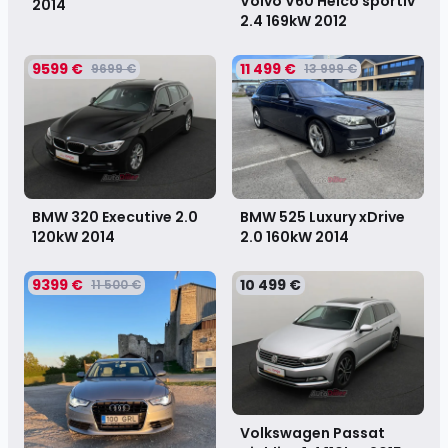
Volvo V60 Heico sportiv
2014
2.4 169kW
2012
9599 €
11 499 €
9699 €
13 999 €
BMW 320 Executive 2.0
BMW 525 Luxury xDrive
120kW
2014
2.0 160kW
2014
9399 €
10 499 €
11 500 €
Volkswagen Passat