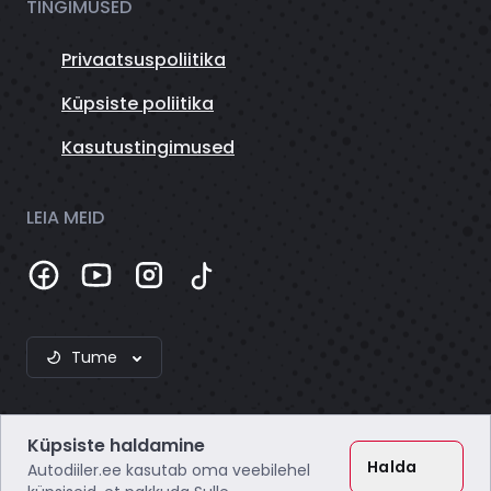
TINGIMUSED
Privaatsuspoliitika
Küpsiste poliitika
Kasutustingimused
LEIA MEID
Tume
Küpsiste haldamine
Halda
Autodiiler.ee kasutab oma veebilehel