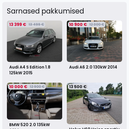
Sarnased pakkumised
13 399 €
10 900 €
13 499 €
12 300 €
Audi A4 S Edition 1.8
Audi A6 2.0 130kW
2014
125kW
2015
10 000 €
13 500 €
12 900 €
BMW 520 2.0 135kW