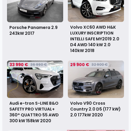
Volvo XC60 AWD H&K
Porsche Panamera 2.9
LUXURY INSCRIPTION
243kW
2017
INTELLI SAFE MY2019 2.0
D4 AWD 140 kW 2.0
140kW
2018
33 990 €
29 900 €
36 990 €
32 900 €
Audi e-tron S-LINE B&O
Volvo V90 Cross
SAFETY PRO VIRTUAL+
Country 2.0 D5 (177 kW)
360° QUATTRO 55 AWD
2.0 177kW
2020
300 kW 158kW
2020