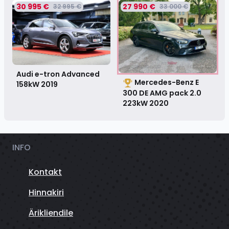
30 995 €
27 990 €
32 995 €
33 000 €
Audi e-tron Advanced
Mercedes-Benz E
158kW
2019
300 DE AMG pack 2.0
223kW
2020
INFO
Kontakt
Hinnakiri
Ärikliendile