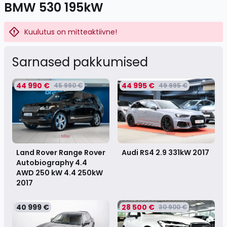
BMW 530 195kW
Kuulutus on mitteaktiivne!
Sarnased pakkumised
44 990 €
44 995 €
45 990 €
49 995 €
Land Rover Range Rover
Audi RS4 2.9 331kW
2017
Autobiography 4.4
AWD 250 kW 4.4 250kW
2017
40 999 €
28 500 €
30 900 €