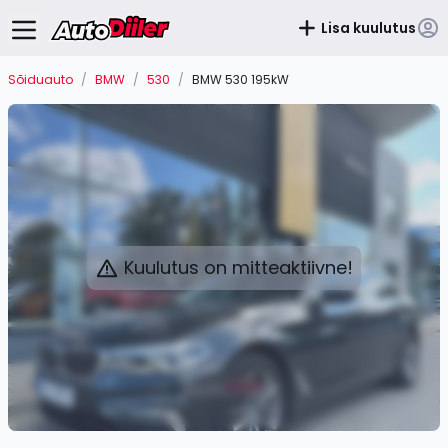
Lisa kuulutus
Sõiduauto
/
BMW
/
530
/
BMW 530 195kW
Kuulutus on mitteaktiivne!