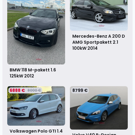
Mercedes-Benz A 200 D
AMG Sportpakett 2.1
100kW
2014
BMW 118 M-pakett 1.6
125kW
2012
6888 €
8799 €
8000 €
Volkswagen Polo GTI 1.4
Volvo V40 R-Design