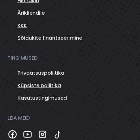
Hinnakiri
Ärikliendile
KKK
Sõidukite finantseerimine
TINGIMUSED
Privaatsuspoliitika
Küpsiste poliitika
Kasutustingimused
LEIA MEID