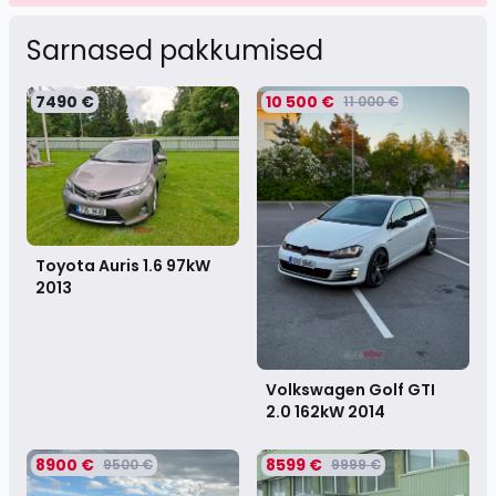
Sarnased pakkumised
7490 €
10 500 €
11 000 €
Toyota Auris 1.6 97kW
2013
Volkswagen Golf GTI
2.0 162kW
2014
8900 €
8599 €
9500 €
9999 €