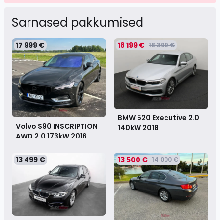
Sarnased pakkumised
17 999 €
18 199 €
18 399 €
BMW 520 Executive 2.0
Volvo S90 INSCRIPTION
140kW
2018
AWD 2.0 173kW
2016
13 499 €
13 500 €
14 000 €