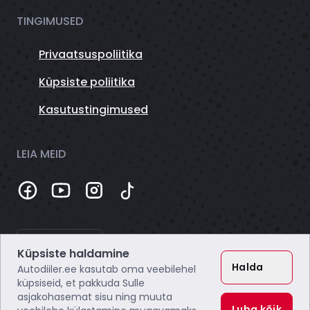
TINGIMUSED
Privaatsuspoliitika
Küpsiste poliitika
Kasutustingimused
LEIA MEID
Tume
Küpsiste haldamine
Halda
Autodiiler.ee kasutab oma veebilehel
küpsiseid, et pakkuda Sulle
asjakohasemat sisu ning muuta
Luba kõik