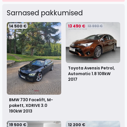
Sarnased pakkumised
14 500 €
13 490 €
13 990 €
Toyota Avensis Petrol,
Automatic 1.8 108kW
2017
BMW 730 Facelift, M-
pakett, XDRIVE 3.0
190kW
2013
19 500 €
12 200 €