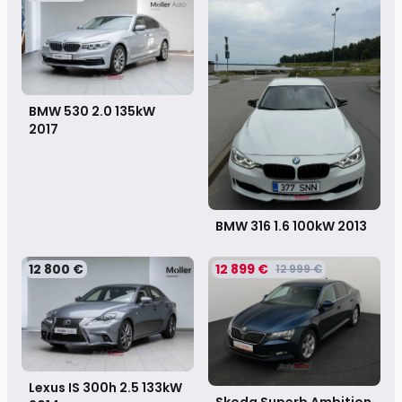
BMW 530 2.0 135kW
2017
BMW 316 1.6 100kW
2013
12 800 €
12 899 €
12 999 €
Lexus IS 300h 2.5 133kW
Skoda Superb Ambition