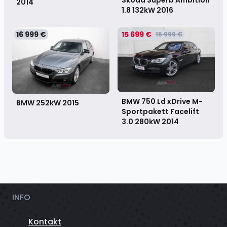
2014
1.8 132kW
2016
16 999 €
15 699 €
15 999 €
BMW 750 Ld xDrive M-
BMW 252kW
2015
Sportpakett Facelift
3.0 280kW
2014
INFO
Kontakt