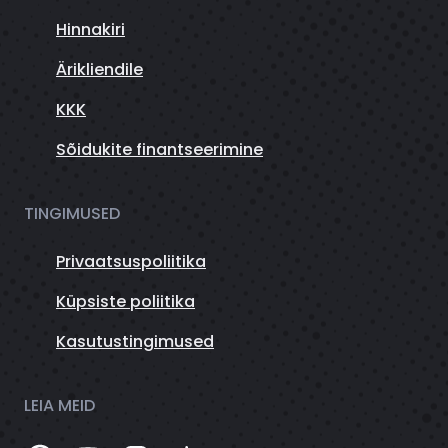
Hinnakiri
Ärikliendile
KKK
Sõidukite finantseerimine
TINGIMUSED
Privaatsuspoliitika
Küpsiste poliitika
Kasutustingimused
LEIA MEID