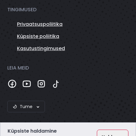
TINGIMUSED
Privaatsuspoliitika
Küpsiste poliitika
Kasutustingimused
LEIA MEID
Tume
Küpsiste haldamine