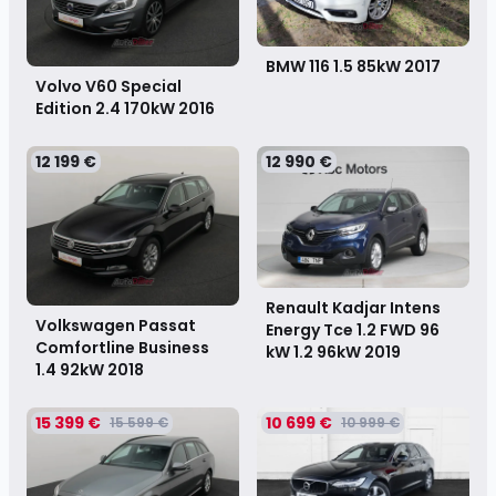
BMW 116 1.5 85kW
2017
Volvo V60 Special
Edition 2.4 170kW
2016
12 199 €
12 990 €
Renault Kadjar Intens
Volkswagen Passat
Energy Tce 1.2 FWD 96
Comfortline Business
kW 1.2 96kW
2019
1.4 92kW
2018
15 399 €
10 699 €
15 599 €
10 999 €