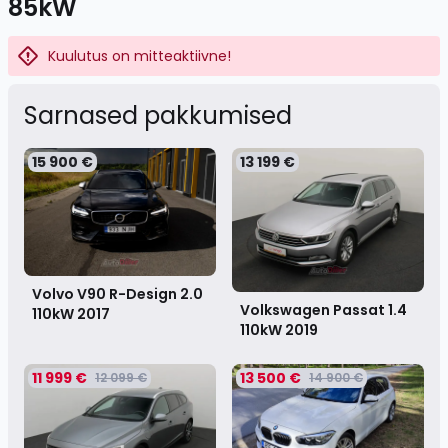
85kW
Kuulutus on mitteaktiivne!
Sarnased pakkumised
15 900 €
13 199 €
Volvo V90 R-Design 2.0
Volkswagen Passat 1.4
110kW
2017
110kW
2019
11 999 €
13 500 €
12 099 €
14 900 €