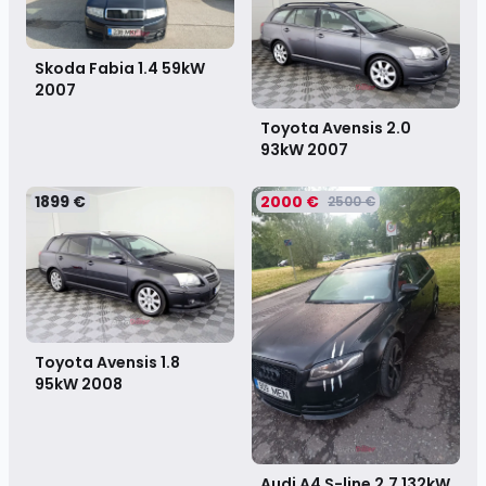
Skoda Fabia 1.4 59kW
2007
Toyota Avensis 2.0
93kW
2007
1899 €
2000 €
2500 €
Toyota Avensis 1.8
95kW
2008
Audi A4 S-line 2.7 132kW