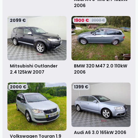
2006
2099 €
1900 €
2000 €
Mitsubishi Outlander
BMW 320 M47 2.0 110kW
2.4 125kW
2007
2006
2000 €
1399 €
Audi A6 3.0 165kW
2006
Volkswagen Touran 1.9