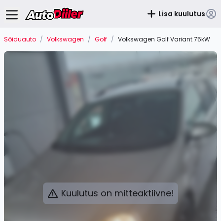
Lisa kuulutus
Sõiduauto
/
Volkswagen
/
Golf
/
Volkswagen Golf Variant 75kW
Kuulutus on mitteaktiivne!