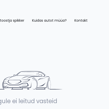
toostja spikker
Kuidas autot müüa?
Kontakt
ule ei leitud vasteid