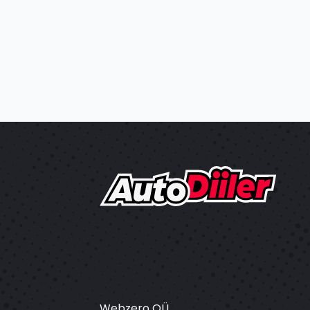
Webzero OÜ