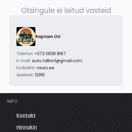
Otsingule ei leitud vasteid
Raptam OU
Telefon:
+372 5838 8167
E-mail:
auto.tallinn1@gmail.com
Koduleht:
rauto.ee
Aadress:
12916
INFO
Kontakt
Hinnakiri