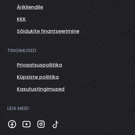
Ärikliendile
KKK
Sõidukite finantseerimine
TINGIMUSED
Privaatsuspoliitika
Küpsiste poliitika
Kasutustingimused
LEIA MEID