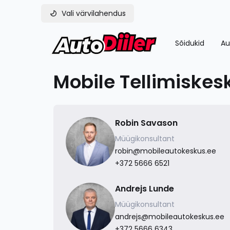
Vali värvilahendus
Sõidukid
Au
Mobile Tellimiskes
Robin Savason
Müügikonsultant
robin@mobileautokeskus.ee
+372 5666 6521
Andrejs Lunde
Müügikonsultant
andrejs@mobileautokeskus.ee
+372 5666 6343