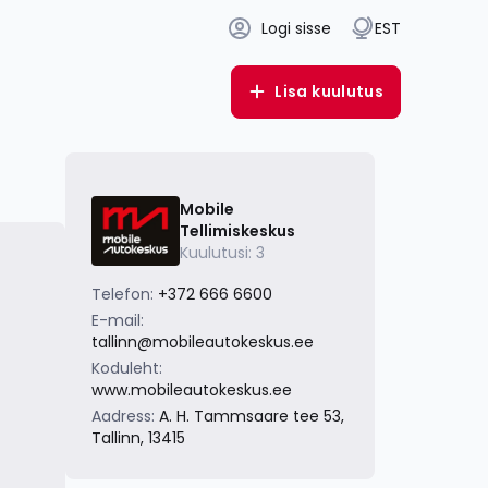
Logi sisse
EST
Lisa kuulutus
Mobile
Tellimiskeskus
Kuulutusi: 3
Telefon:
+372 666 6600
E-mail:
tallinn@mobileautokeskus.ee
Koduleht:
www.mobileautokeskus.ee
Aadress:
A. H. Tammsaare tee 53,
Tallinn, 13415