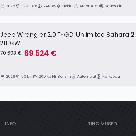
2025
9700 km
240 kw
Elekter
Automaat
Nelikvedu
Jeep Wrangler 2.0 T-GDi Unlimited Sahara 2
200kW
69 524 €
70 603 €
2026
50 km
200 kw
Bensiin
Automaat
Nelikvedu
INFO
TINGIMUSED