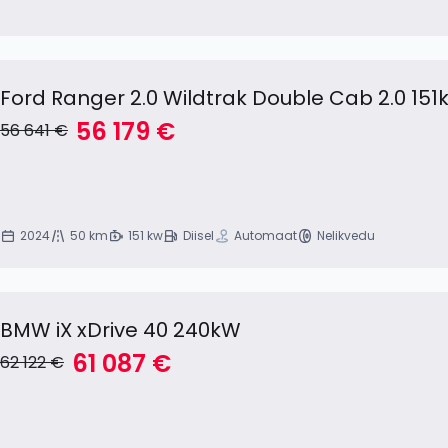
Ford Ranger 2.0 Wildtrak Double Cab 2.0 15
56 179 €
56 641 €
2024
50 km
151 kw
Diisel
Automaat
Nelikvedu
BMW iX xDrive 40 240kW
61 087 €
62 122 €