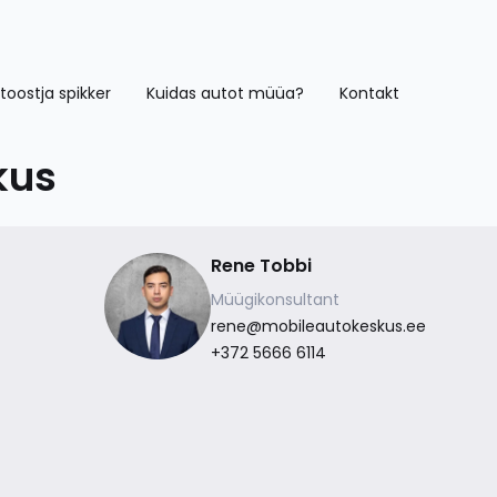
toostja spikker
Kuidas autot müüa?
Kontakt
kus
Rene Tobbi
Müügikonsultant
rene@mobileautokeskus.ee
+372 5666 6114