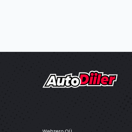
Webzero OÜ