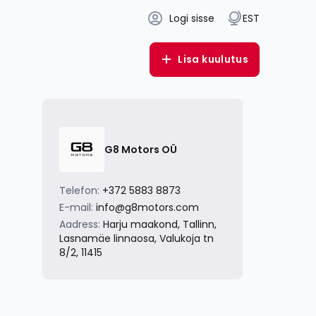
Logi sisse
EST
Lisa kuulutus
G8 Motors OÜ
Telefon:
+372 5883 8873
E-mail:
info@g8motors.com
Aadress:
Harju maakond, Tallinn,
Lasnamäe linnaosa, Valukoja tn
8/2, 11415