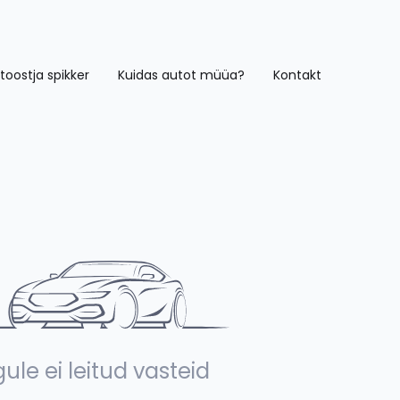
toostja spikker
Kuidas autot müüa?
Kontakt
ule ei leitud vasteid