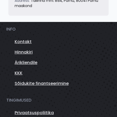
Aadress:
Tallinna mnt 89A, Pärnu, 80041 Pärnu
maakond
INFO
Kontakt
Hinnakiri
Ärikliendile
KKK
Sõidukite finantseerimine
TINGIMUSED
Privaatsuspoliitika