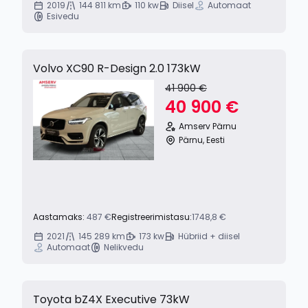
2019
144 811 km
110 kw
Diisel
Automaat
Esivedu
Volvo XC90 R-Design 2.0 173kW
41 900 €
40 900 €
Amserv Pärnu
Pärnu, Eesti
Aastamaks:
487 €
Registreerimistasu:
1748,8 €
2021
145 289 km
173 kw
Hübriid + diisel
Automaat
Nelikvedu
Toyota bZ4X Executive 73kW