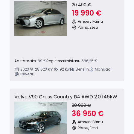
20 490 €
19 990 €
Amserv Pärnu
Pärnu, Eesti
Aastamaks:
89 €
Registreerimistasu:
686,25 €
2023
28 623 km
92 kw
Bensiin
Manuaal
Esivedu
Volvo V90 Cross Country B4 AWD 2.0 145kW
38 900 €
36 950 €
Amserv Pärnu
Pärnu, Eesti