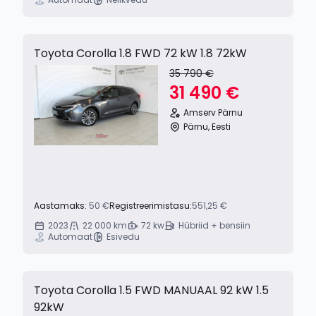
Toyota Corolla 1.8 FWD 72 kW 1.8 72kW
35 790 €
31 490 €
Amserv Pärnu
Pärnu, Eesti
Aastamaks:
50 €
Registreerimistasu:
551,25 €
2023
22 000 km
72 kw
Hübriid + bensiin
Automaat
Esivedu
Toyota Corolla 1.5 FWD MANUAAL 92 kW 1.5
92kW