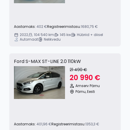
Aastamaks:
402 €
Registreerimistasu:
1680,75 €
2022
104 540 km
145 kw
Hübriid + diisel
Automaat
Nelikvedu
Ford S-MAX ST-LINE 2.0 110kW
21 490 €
20 990 €
Amserv Pärnu
Pärnu, Eesti
Aastamaks:
401,96 €
Registreerimistasu:
1353,3 €