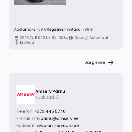
Aastamaks:
158 €
Registreerimistasu:
1788 €
2025
11 000 km
103 kw
Diisel
Automaat
Esivedu
Järgmine
Amserv Pärnu
Kuulutusi: 31
Telefon:
+372 445 5740
E-mail:
info.parnu@amserv.ee
Koduleht:
www.amservauto.ee