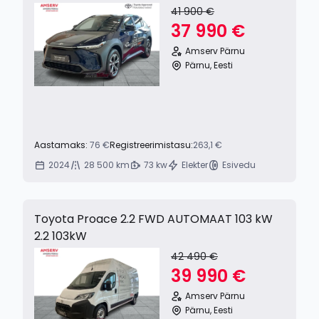
41 900 €
37 990 €
Amserv Pärnu
Pärnu, Eesti
Aastamaks:
76 €
Registreerimistasu:
263,1 €
2024
28 500 km
73 kw
Elekter
Esivedu
Toyota Proace 2.2 FWD AUTOMAAT 103 kW
2.2 103kW
42 490 €
39 990 €
Amserv Pärnu
Pärnu, Eesti