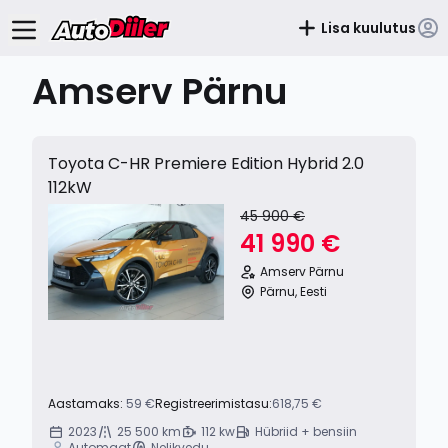
Lisa kuulutus
Amserv Pärnu
Toyota C-HR Premiere Edition Hybrid 2.0
112kW
45 900 €
41 990 €
Amserv Pärnu
Pärnu, Eesti
Aastamaks:
59 €
Registreerimistasu:
618,75 €
2023
25 500 km
112 kw
Hübriid + bensiin
Automaat
Nelikvedu