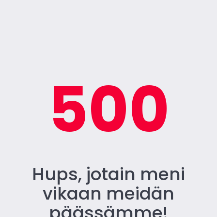
500
Hups, jotain meni
vikaan meidän
päässämme!