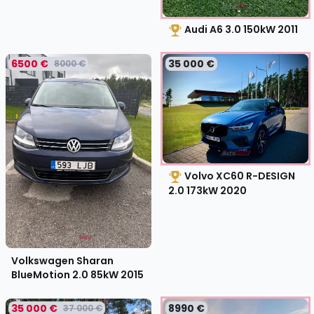
Audi A6 3.0 150kW
2011
6500 €
35 000 €
8000 €
Volvo XC60 R-DESIGN
2.0 173kW
2020
Volkswagen Sharan
BlueMotion 2.0 85kW
2015
35 000 €
8990 €
37 000 €