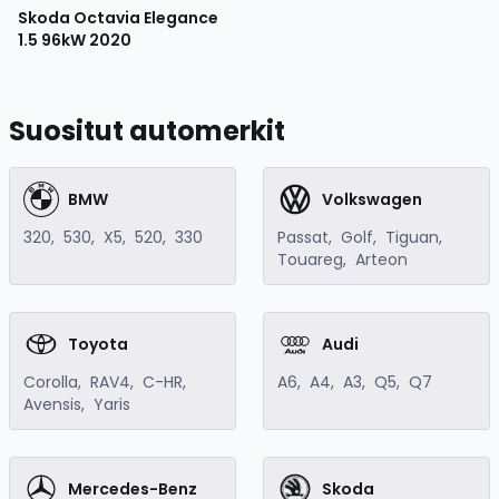
Skoda Octavia Elegance
1.5 96kW
2020
Suositut automerkit
BMW
Volkswagen
320
,
530
,
X5
,
520
,
330
Passat
,
Golf
,
Tiguan
,
Touareg
,
Arteon
Toyota
Audi
Corolla
,
RAV4
,
C-HR
,
A6
,
A4
,
A3
,
Q5
,
Q7
Avensis
,
Yaris
Mercedes-Benz
Skoda