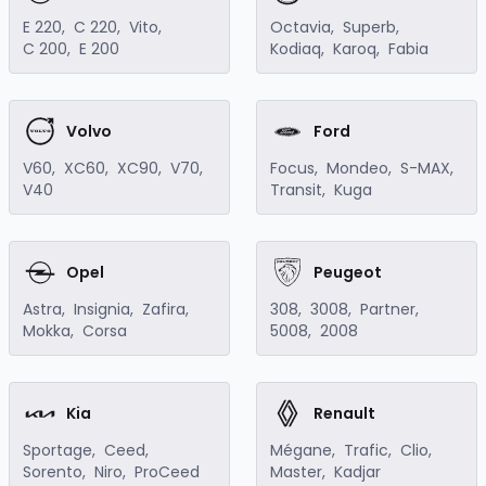
E 220
,
C 220
,
Vito
,
Octavia
,
Superb
,
C 200
,
E 200
Kodiaq
,
Karoq
,
Fabia
Volvo
Ford
V60
,
XC60
,
XC90
,
V70
,
Focus
,
Mondeo
,
S-MAX
,
V40
Transit
,
Kuga
Opel
Peugeot
Astra
,
Insignia
,
Zafira
,
308
,
3008
,
Partner
,
Mokka
,
Corsa
5008
,
2008
Kia
Renault
Sportage
,
Ceed
,
Mégane
,
Trafic
,
Clio
,
Sorento
,
Niro
,
ProCeed
Master
,
Kadjar