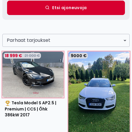
Etsi ajoneuvoja
Parhaat tarjoukset
18 999 €
9000 €
21 000 €
Tesla Model S AP2.5 |
Premium | CCS | Õhk
386kW
2017