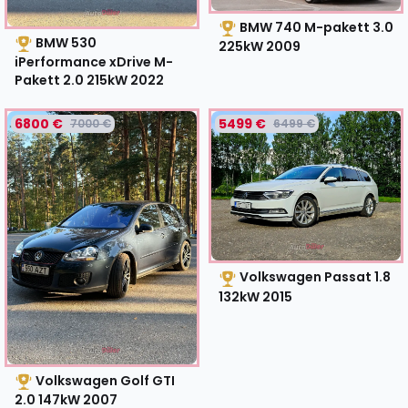
BMW 740 M-pakett 3.0
BMW 530
225kW
2009
iPerformance xDrive M-
Pakett 2.0 215kW
2022
6800 €
5499 €
7000 €
6499 €
Volkswagen Passat 1.8
132kW
2015
Volkswagen Golf GTI
2.0 147kW
2007