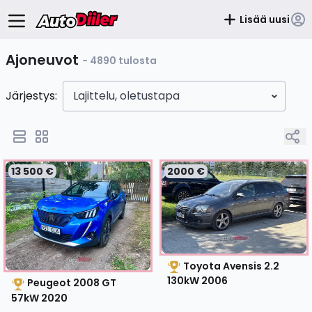
Lisää uusi
Ajoneuvot
- 4890 tulosta
Järjestys:
Lajittelu, oletustapa
13 500 €
2000 €
Toyota Avensis 2.2
130kW
2006
Peugeot 2008 GT
57kW
2020