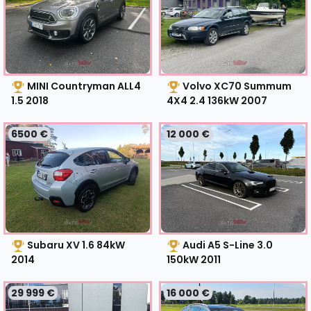
MINI Countryman ALL4
Volvo XC70 Summum
1.5
2018
4X4 2.4 136kW
2007
6500 €
12 000 €
Subaru XV 1.6 84kW
Audi A5 S-Line 3.0
2014
150kW
2011
29 999 €
16 000 €