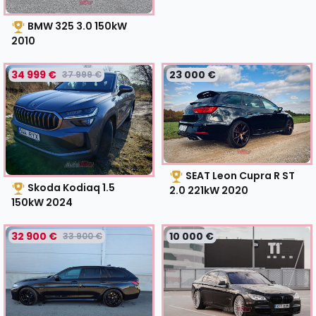
BMW 325 3.0 150kW
2010
34 999 €
23 000 €
37 999 €
SEAT Leon Cupra R ST
Skoda Kodiaq 1.5
2.0 221kW
2020
150kW
2024
32 900 €
10 000 €
33 900 €