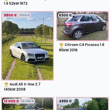
1.6 52kW
1972
6800 €
6300 €
7000 €
Citroen C4 Picasso 1.6
85kW
2016
Audi A5 S-line 2.7
140kW
2008
13 000 €
4990 €
13 799 €