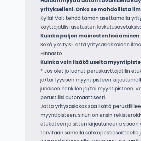
Haluan myydä auton tavallisena käy
yritykselleni. Onko se mahdollista ilm
Kyllä! Voit tehdä tämän asettamalla yrity
käyttäjätilisi asetusten laskutusasetuksis
Kuinka paljon mainosten lisäämine
Sekä yksityis- että yritysasiakkaiden ilmo
Hinnasto
Kuinka voin lisätä useita myyntipist
* Jos olet jo luonut peruskäyttäjätilin etu
ja/tai fyysisen myyntipisteen kirjautumalla
juridisen henkilön ja/tai myyntipisteen. 
perustiliisi automaattisesti.
Jotta yritysasiakas saa lisätä perustilille
myyntipisteen, sinun on ensin rekisteröid
etukäteen ja sitten kirjautuneena sisään 
tarvitaan samalla sähköpostiosoitteella j