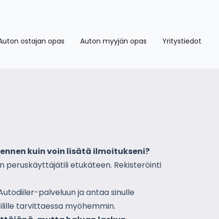
Auton ostajan opas
Auton myyjän opas
Yritystiedot
ennen kuin voin lisätä ilmoitukseni?
en peruskäyttäjätili etukäteen. Rekisteröinti
Autodiiler-palveluun ja antaa sinulle
 tilille tarvittaessa myöhemmin.