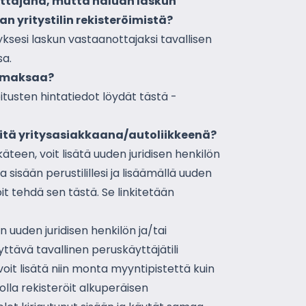
ttäjänä, mutta haluan laskun
an yritystilin rekisteröimistä?
ksesi laskun vastaanottajaksi tavallisen
sa.
n maksaa?
itusten hintatiedot löydät tästä -
eitä yritysasiakkaana/autoliikkeenä?
käteen, voit lisätä uuden juridisen henkilön
 sisään perustilillesi ja lisäämällä uuden
Voit tehdä sen
tästä.
Se linkitetään
en uuden juridisen henkilön ja/tai
yttävä tavallinen peruskäyttäjätili
voit lisätä niin monta myyntipistettä kuin
olla rekisteröit alkuperäisen