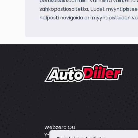
perusasiakkaan tilisi. Varmista vain, että
sähköpostiosoitetta. Uudet myyntipisteet l
helposti navigoida eri myyntipisteiden välil
Webzero OÜ
Y-tunnus: 16804172