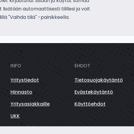
 olet kirjautunut sisään ja käytät samaa
isätään automaattisesti tilillesi ja voit
lä "Vaihda tiliä" -painikkeella.
INFO
EHDOT
Yritystiedot
Tietosuojakäytäntö
Hinnasto
Evästekäytäntö
Yritysasiakkaille
Käyttöehdot
UKK
Autorahoitus