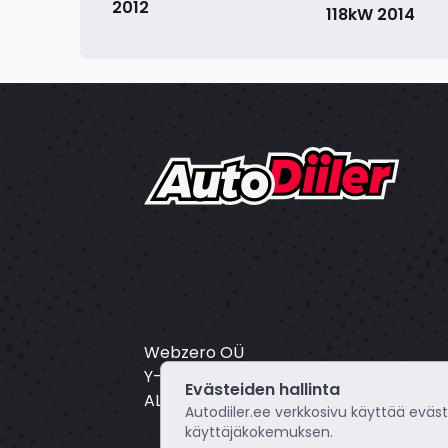
2012
118kW
2014
Webzero OÜ
Y-tunnus: 16804172
Evästeiden hallinta
ALV: EE102649495
Autodiiler.ee verkkosivu käyttää eväs
käyttäjäkokemuksen.