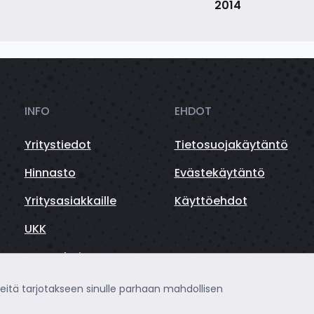
2014
INFO
EHDOT
Yritystiedot
Tietosuojakäytäntö
Hinnasto
Evästekäytäntö
Yritysasiakkaille
Käyttöehdot
UKK
Autorahoitus
teitä tarjotakseen sinulle parhaan mahdollisen