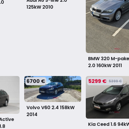
Audi A6 S-line 2.0
.0
125kW
2010
BMW 320 M-pake
2.0 160kW
2011
6700 €
5299 €
5399 €
Volvo V60 2.4 158kW
2014
Active
Kia Ceed 1.6 94k
1.8