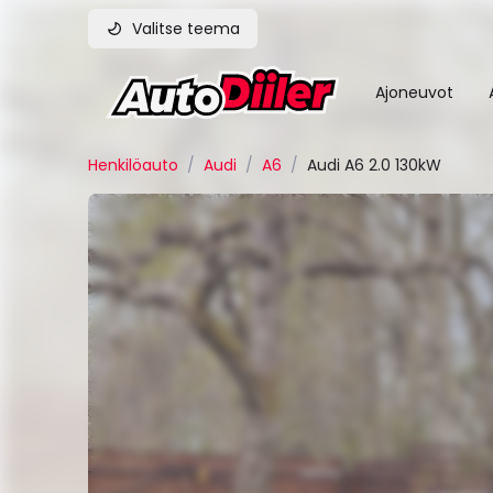
Valitse teema
Ajoneuvot
Henkilöauto
/
Audi
/
A6
/
Audi A6 2.0 130kW