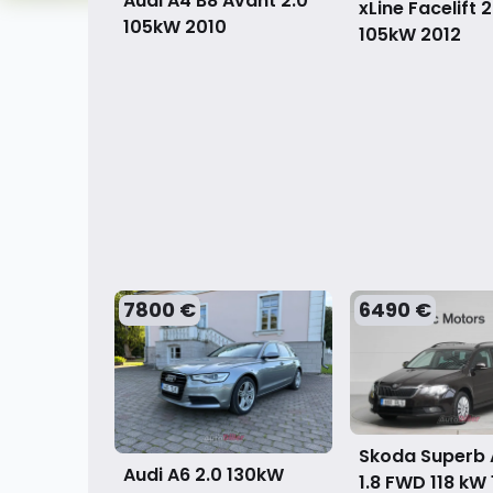
Audi A4 B8 Avant 2.0
xLine Facelift 2
105kW
2010
105kW
2012
7800 €
6490 €
Skoda Superb 
Audi A6 2.0 130kW
1.8 FWD 118 kW 