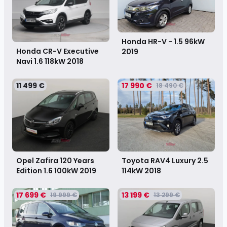
Honda HR-V - 1.5 96kW
Honda CR-V Executive
2019
Navi 1.6 118kW
2018
11 499 €
17 990 €
18 490 €
Opel Zafira 120 Years
Toyota RAV4 Luxury 2.5
Edition 1.6 100kW
2019
114kW
2018
17 699 €
13 199 €
19 999 €
13 299 €