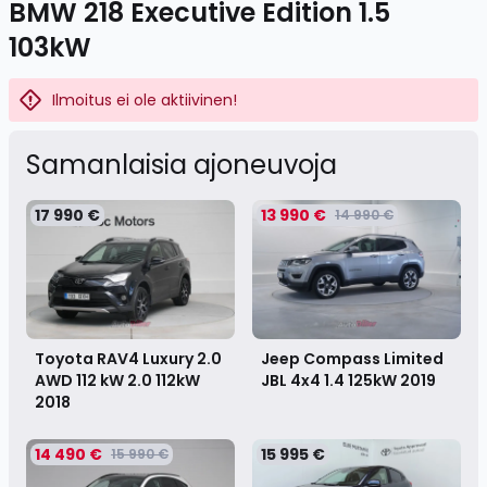
BMW 218 Executive Edition 1.5
103kW
Ilmoitus ei ole aktiivinen!
Samanlaisia ​​ajoneuvoja
17 990 €
13 990 €
14 990 €
Toyota RAV4 Luxury 2.0
Jeep Compass Limited
AWD 112 kW 2.0 112kW
JBL 4x4 1.4 125kW
2019
2018
14 490 €
15 995 €
15 990 €