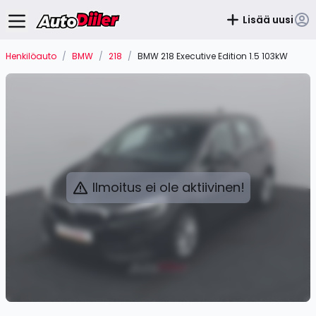
Lisää uusi
Henkilöauto
/
BMW
/
218
/
BMW 218 Executive Edition 1.5 103kW
Ilmoitus ei ole aktiivinen!