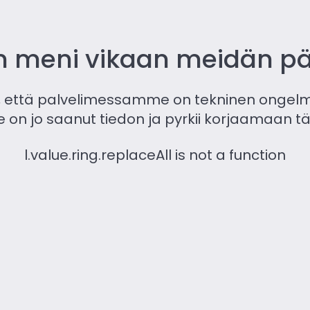
ain meni vikaan meidän 
​​että palvelimessamme on tekninen ongelm
e on jo saanut tiedon ja pyrkii korjaamaan
l.value.ring.replaceAll is not a function