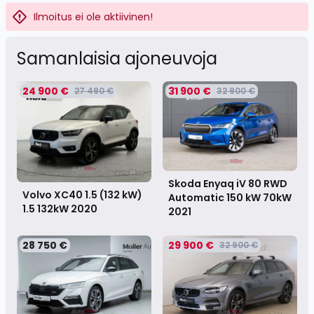
Ilmoitus ei ole aktiivinen!
Samanlaisia ​​ajoneuvoja
24 900 €
31 900 €
27 490 €
32 900 €
Skoda Enyaq iV 80 RWD
Volvo XC40 1.5 (132 kW)
Automatic 150 kW 70kW
1.5 132kW
2020
2021
28 750 €
29 900 €
32 900 €