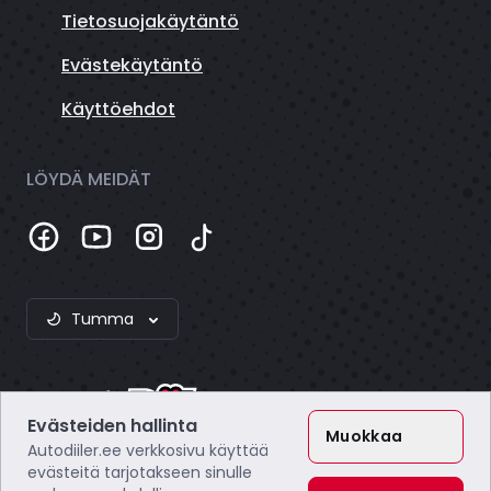
Tietosuojakäytäntö
Evästekäytäntö
Käyttöehdot
LÖYDÄ MEIDÄT
Tumma
Evästeiden hallinta
Muokkaa
Autodiiler.ee verkkosivu käyttää
evästeitä tarjotakseen sinulle
Webzero OÜ