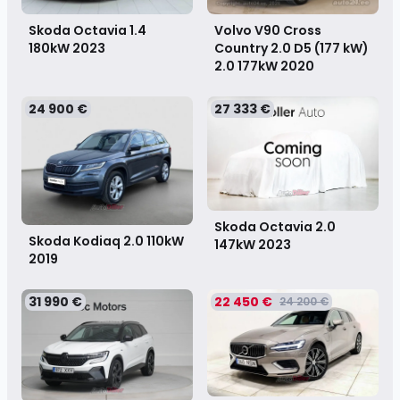
Skoda Octavia 1.4
Volvo V90 Cross
180kW
2023
Country 2.0 D5 (177 kW)
2.0 177kW
2020
24 900 €
27 333 €
Skoda Octavia 2.0
Skoda Kodiaq 2.0 110kW
147kW
2023
2019
31 990 €
22 450 €
24 200 €