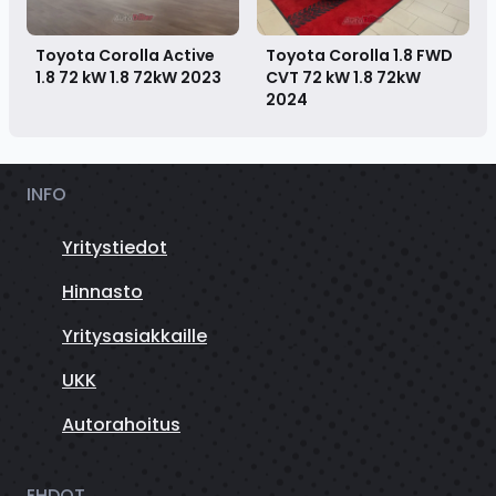
Toyota Corolla Active
Toyota Corolla 1.8 FWD
1.8 72 kW 1.8 72kW
2023
CVT 72 kW 1.8 72kW
2024
INFO
Yritystiedot
Hinnasto
Yritysasiakkaille
UKK
Autorahoitus
EHDOT