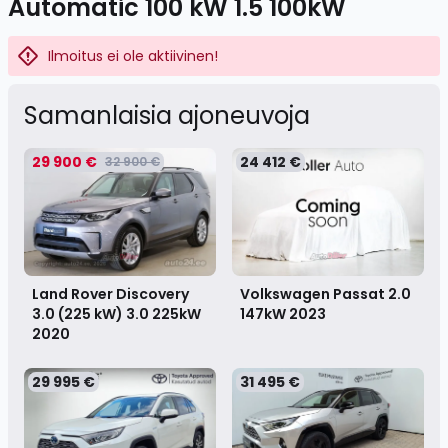
Automatic 100 kW 1.5 100kW
Ilmoitus ei ole aktiivinen!
Samanlaisia ​​ajoneuvoja
29 900 €
24 412 €
32 900 €
Land Rover Discovery
Volkswagen Passat 2.0
3.0 (225 kW) 3.0 225kW
147kW
2023
2020
29 995 €
31 495 €