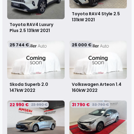
Toyota RAV4 Style 2.5
131kW
2021
Toyota RAV4 Luxury
Plus 2.5 131kW
2021
25 744 €
26 000 €
Skoda Superb 2.0
Volkswagen Arteon 1.4
147kW
2022
160kW
2022
22 990 €
31 790 €
23 990 €
33 790 €