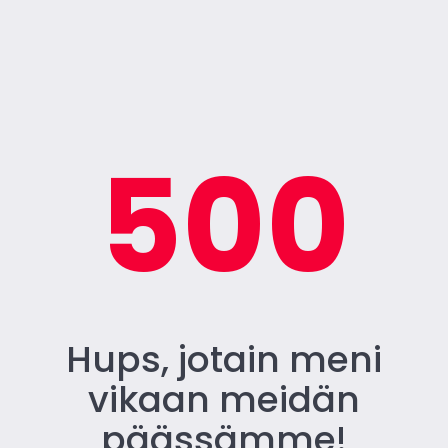
500
Hups, jotain meni
vikaan meidän
päässämme!