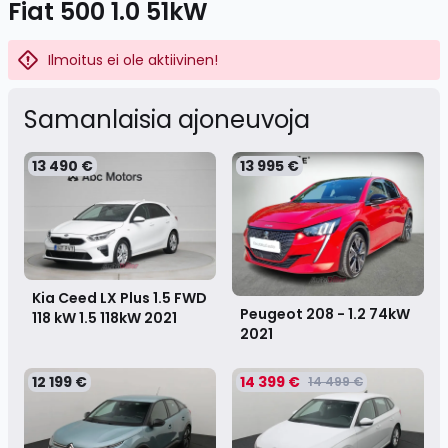
Fiat 500 1.0 51kW
Ilmoitus ei ole aktiivinen!
Samanlaisia ​​ajoneuvoja
13 490 €
13 995 €
Kia Ceed LX Plus 1.5 FWD
Peugeot 208 - 1.2 74kW
118 kW 1.5 118kW
2021
2021
12 199 €
14 399 €
14 499 €