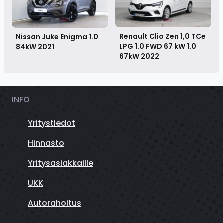
Renault Clio Zen 1,0 TCe
Nissan Juke Enigma 1.0
LPG 1.0 FWD 67 kW 1.0
84kW
2021
67kW
2022
INFO
Yritystiedot
Hinnasto
Yritysasiakkaille
UKK
Autorahoitus