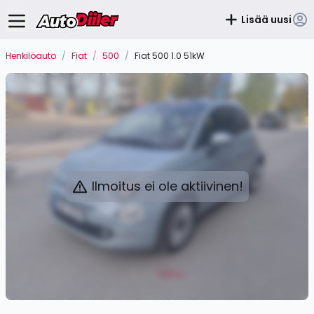
Lisää uusi
Henkilöauto
/
Fiat
/
500
/
Fiat 500 1.0 51kW
Ilmoitus ei ole aktiivinen!