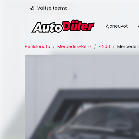
Valitse teema
Ajoneuvot
Henkilöauto
/
Mercedes-Benz
/
E 200
/
Mercedes-