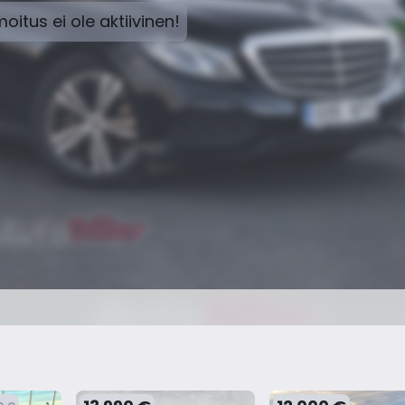
moitus ei ole aktiivinen!