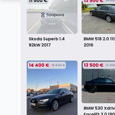
11 500 €
13 500 €
14 00
Saapuva
Skoda Superb 1.4
BMW 518 2.0 1
92kW
2017
2016
14 400 €
13 500 €
15 500 €
17 00
BMW 530 Xdri
Facelift 3.0 1