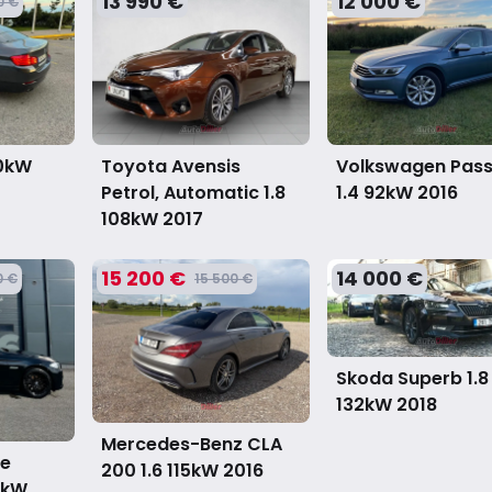
13 990 €
12 000 €
0 €
10kW
Toyota Avensis
Volkswagen Pas
Petrol, Automatic 1.8
1.4 92kW
2016
108kW
2017
15 200 €
14 000 €
0 €
15 500 €
Skoda Superb 1.8
132kW
2018
Mercedes-Benz CLA
ve
200 1.6 115kW
2016
90kW