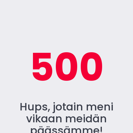
500
Hups, jotain meni
vikaan meidän
päässämme!