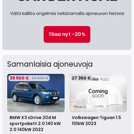
Vältä kalliita ongelmia tarkistamalla ajoneuvon historia
Tilaa nyt -20%
Samanlaisia ​​ajoneuvoja
39 900 €
27 350 €
40 900 €
BMW X3 xDrive 20d M
Volkswagen Tiguan 1.5
sportpakett 2.0 140 kW
110kW
2023
2.0 140kW
2022