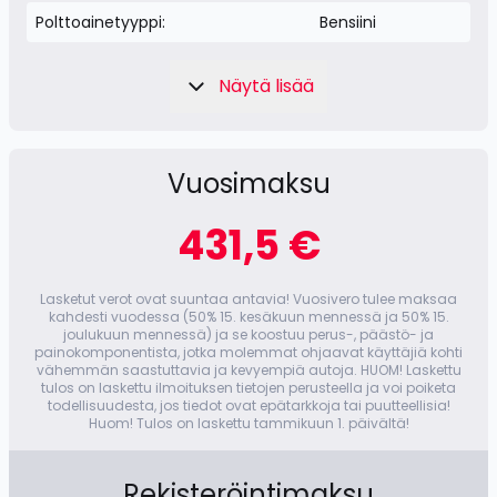
Polttoainetyyppi:
Bensiini
Näytä lisää
Vuosimaksu
431,5 €
Lasketut verot ovat suuntaa antavia! Vuosivero tulee maksaa
kahdesti vuodessa (50% 15. kesäkuun mennessä ja 50% 15.
joulukuun mennessä) ja se koostuu perus-, päästö- ja
painokomponentista, jotka molemmat ohjaavat käyttäjiä kohti
vähemmän saastuttavia ja kevyempiä autoja. HUOM! Laskettu
tulos on laskettu ilmoituksen tietojen perusteella ja voi poiketa
todellisuudesta, jos tiedot ovat epätarkkoja tai puutteellisia!
Huom! Tulos on laskettu tammikuun 1. päivältä!
Rekisteröintimaksu