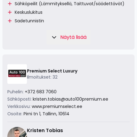
Sähköpeilit (Lämmityksellä, Taittuvat/säädettävät)
Keskuslukitus
Sadetunnistin
Näytä lisää
Premium Select Luxury
Ilmoitukset: 32
Puhelin:
+372 683 7060
Sähköposti:
kristen.tobias@auto100premium.ee
Verkkosivu:
www.premiumselect.ee
Osoite:
Pirni tn 1, Tallinn, 10614
Kristen Tobias