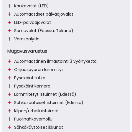
Kaukovalot (LED)
Automaattiset päiväajovalot
LED-päiväajovalot
Sumuvalot (Edessä, Takana)
Varashälytin
Mugavusvarustus
Automaattinen ilmastointi 3 vyöhykettä
Ohjauspyörän lämmitys
Pysäköintitutka
Pysäköintikamera
Lämmitetyt istuimet (Edessä)
Sähkösäätöiset istuimet (Edessä)
Kilpa-/urheiluistuimet
Puolinahkaverhoilu
Sähkökäyttöiset ikkunat