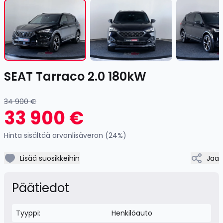
1
of
28
Item
SEAT Tarraco 2.0 180kW
1
of
28
34 900 €
33 900 €
Hinta sisältää arvonlisäveron (24%)
Lisää suosikkeihin
Jaa
Päätiedot
Tyyppi:
Henkilöauto