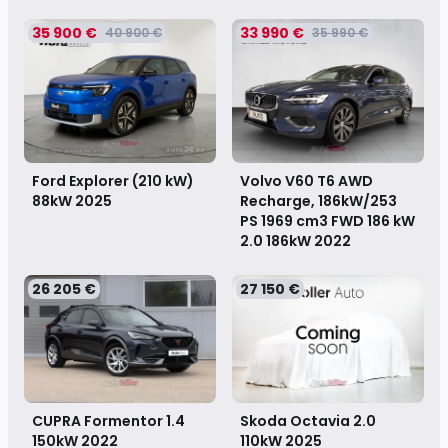
35 900 €
33 990 €
40 900 €
35 990 €
Ford Explorer (210 kW)
Volvo V60 T6 AWD
88kW
2025
Recharge, 186kW/253
PS 1969 cm3 FWD 186 kW
2.0 186kW
2022
26 205 €
27 150 €
CUPRA Formentor 1.4
Skoda Octavia 2.0
150kW
2022
110kW
2025