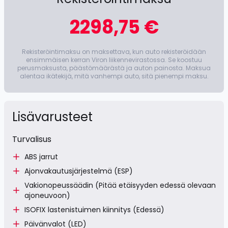
2298,75 €
Rekisteröintimaksu on maksettava, kun auto rekisteröidään
ensimmäisen kerran Viron liikennevirastossa. Se koostuu
perusmaksusta, päästömäärästä ja auton painosta. Maksua
alentaa ikätekijä, mitä vanhempi auto, sitä pienempi maksu.
Lisävarusteet
Turvalisus
ABS jarrut
Ajonvakautusjärjestelmä (ESP)
Vakionopeussäädin (Pitää etäisyyden edessä olevaan
ajoneuvoon)
ISOFIX lastenistuimen kiinnitys (Edessä)
Päivänvalot (LED)