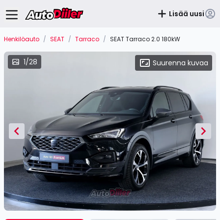
Lisää uusi
Henkilöauto
/
SEAT
/
Tarraco
/
SEAT Tarraco 2.0 180kW
1/28
Suurenna kuvaa
Item