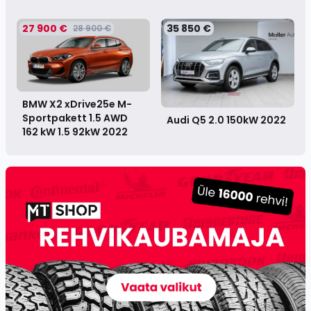
27 900 €
35 850 €
28 900 €
BMW X2 xDrive25e M-
Sportpakett 1.5 AWD
Audi Q5 2.0 150kW
2022
162 kW 1.5 92kW
2022