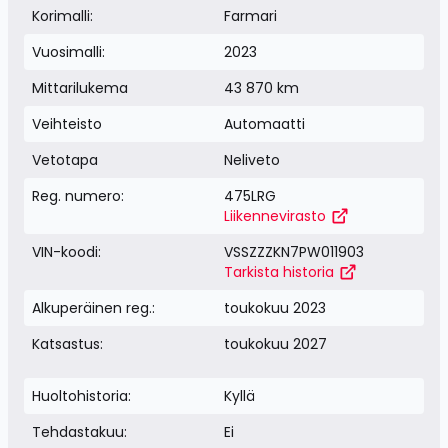
Korimalli:
Farmari
Vuosimalli:
2023
Mittarilukema
43 870 km
Veihteisto
Automaatti
Vetotapa
Neliveto
Reg. numero:
475LRG
Liikennevirasto
VIN-koodi:
VSSZZZKN7PW011903
Tarkista historia
Alkuperäinen reg.:
toukokuu 2023
Katsastus:
toukokuu 2027
Huoltohistoria:
Kyllä
Tehdastakuu:
Ei