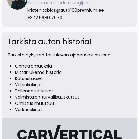
Kasutatud autode müügijuht
kristen.tobias@auto100premium.ee
+372 5680 7070
Tarkista auton historia!
Tarkista nykyisen tai tulevan ajoneuvosi historia:
Onnettomuuksia
Mittarilukema historia
Katsastukset
Vahinkokirjat
Tallennetut kuvat
Valmistajan turvallisuuskutsut
Omistus muuttuu
Varkauskirjat