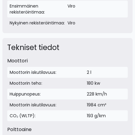
Ensimmäinen
Viro
rekisteröintimaa:
Nykyinen rekisteröintimaa:
Viro
Tekniset tiedot
Moottori
Moottorin iskutilavuus:
2 l
Moottorin teho:
180 kw
Huippunopeus:
228 km/h
Moottorin iskutilavuus:
1984 cm³
CO₂ (WLTP):
193 g/km
Polttoaine