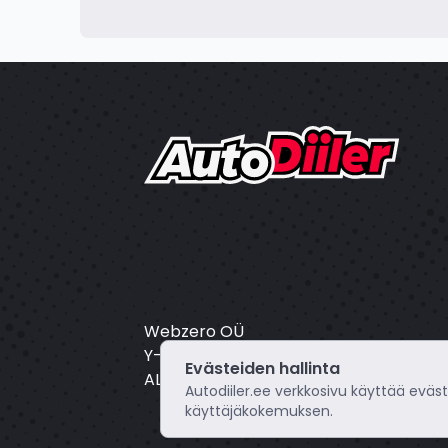
Webzero OÜ
Y-tunnus: 16804172
Evästeiden hallinta
ALV: EE102649495
Autodiiler.ee verkkosivu käyttää eväs
käyttäjäkokemuksen.