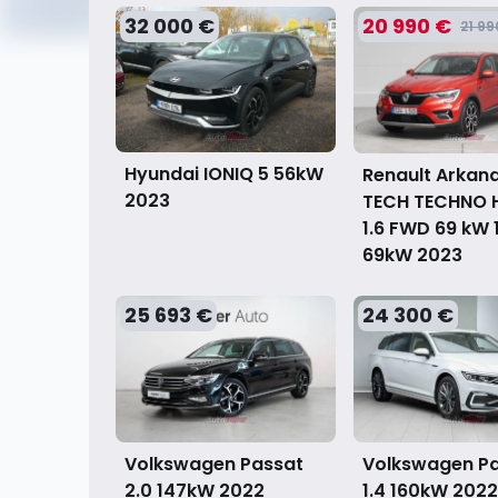
32 000 €
20 990 €
21 99
Hyundai IONIQ 5 56kW
Renault Arkana
2023
TECH TECHNO 
1.6 FWD 69 kW 1
69kW
2023
25 693 €
24 300 €
Volkswagen Passat
Volkswagen P
2.0 147kW
2022
1.4 160kW
2022