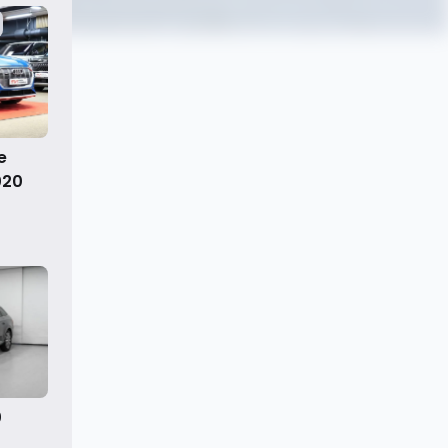
e
020
0