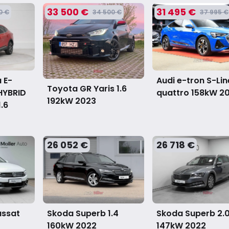
33 500 €
31 495 €
0 €
34 500 €
37 995 €
 E-
Audi e-tron S-Lin
Toyota GR Yaris 1.6
HYBRID
quattro 158kW
2
192kW
2023
.6
26 052 €
26 718 €
assat
Skoda Superb 1.4
Skoda Superb 2.
160kW
2022
147kW
2022