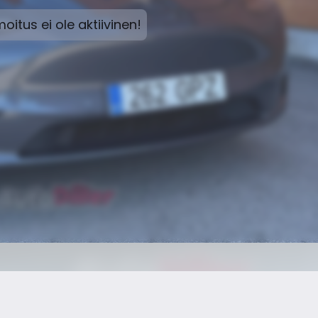
moitus ei ole aktiivinen!