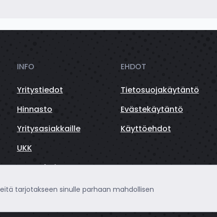
INFO
EHDOT
Yritystiedot
Tietosuojakäytäntö
Hinnasto
Evästekäytäntö
Yritysasiakkaille
Käyttöehdot
UKK
Autorahoitus
teitä tarjotakseen sinulle parhaan mahdollisen