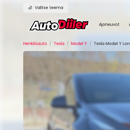
Valitse teema
Ajoneuvot
Henkilöauto
/
Tesla
/
Model Y
/
Tesla Model Y Lo