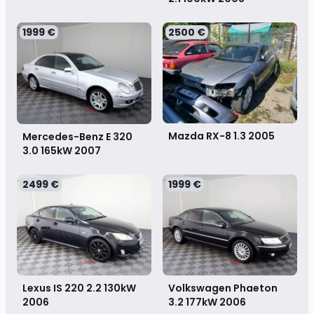
1999 €
2500 €
Mazda RX-8 1.3
2005
Mercedes-Benz E 320
3.0 165kW
2007
2499 €
1999 €
Volkswagen Phaeton
Lexus IS 220 2.2 130kW
3.2 177kW
2006
2006