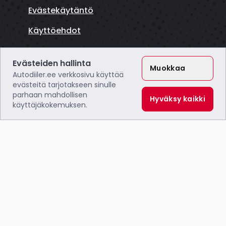
Evästekäytäntö
Käyttöehdot
LÖYDÄ MEIDÄT
Evästeiden hallinta
Muokkaa
Autodiiler.ee verkkosivu käyttää
evästeitä tarjotakseen sinulle
parhaan mahdollisen
Hyväksy kaikki
käyttäjäkokemuksen.
Tumma
Webzero OÜ
Y-tunnus: 16804172
ALV: EE102649495