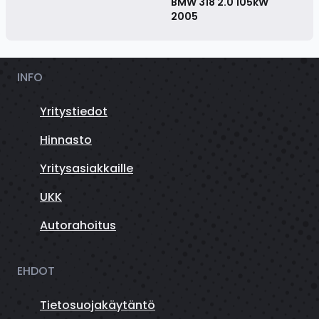
BMW 318 2.0 105kW
2005
INFO
Yritystiedot
Hinnasto
Yritysasiakkaille
UKK
Autorahoitus
EHDOT
Tietosuojakäytäntö