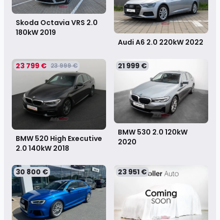
Skoda Octavia VRS 2.0
180kW
2019
Audi A6 2.0 220kW
2022
23 799 €
21 999 €
23 999 €
BMW 530 2.0 120kW
BMW 520 High Executive
2020
2.0 140kW
2018
30 800 €
23 951 €