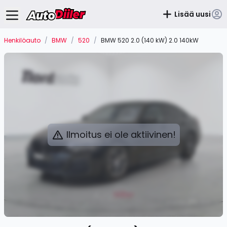
Lisää uusi
Henkilöauto
/
BMW
/
520
/
BMW 520 2.0 (140 kW) 2.0 140kW
Ilmoitus ei ole aktiivinen!