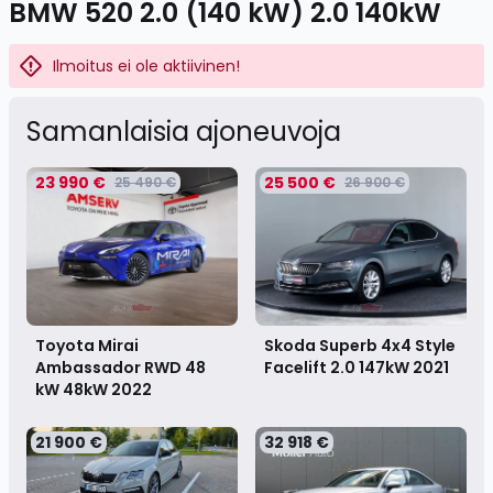
BMW 520 2.0 (140 kW) 2.0 140kW
Ilmoitus ei ole aktiivinen!
Samanlaisia ​​ajoneuvoja
23 990 €
25 500 €
25 490 €
26 900 €
Toyota Mirai
Skoda Superb 4x4 Style
Ambassador RWD 48
Facelift 2.0 147kW
2021
kW 48kW
2022
21 900 €
32 918 €