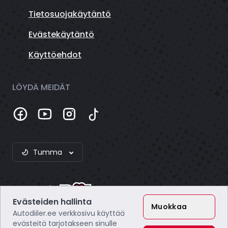
Tietosuojakäytäntö
Evästekäytäntö
Käyttöehdot
LÖYDÄ MEIDÄT
Tumma
Evästeiden hallinta
Muokkaa
Autodiiler.ee verkkosivu käyttää
evästeitä tarjotakseen sinulle
Webzero OÜ