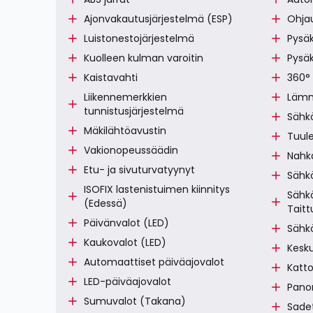
Ajonvakautusjärjestelmä (ESP)
Ohja
Luistonestojärjestelmä
Pysäk
Kuolleen kulman varoitin
Pysä
Kaistavahti
360°
Liikennemerkkien
Lämm
tunnistusjärjestelmä
Sähkö
Mäkilähtöavustin
Tuule
Vakionopeussäädin
Nahk
Etu- ja sivuturvatyynyt
Sähkö
ISOFIX lastenistuimen kiinnitys
Sähkö
(Edessä)
Tait
Päivänvalot (LED)
Sähk
Kaukovalot (LED)
Kesku
Automaattiset päiväajovalot
Katto
LED-päiväajovalot
Pano
Sumuvalot (Takana)
Sadet