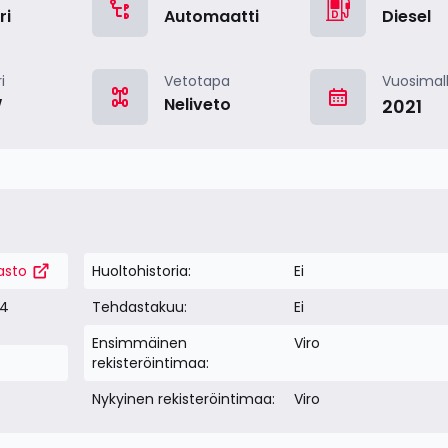
ri
Automaatti
Diesel
i
Vetotapa
Vuosimall
W
Neliveto
2021
asto
Huoltohistoria:
Ei
04
Tehdastakuu:
Ei
Ensimmäinen
Viro
rekisteröintimaa:
Nykyinen rekisteröintimaa:
Viro