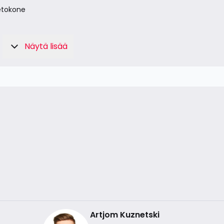
etokone
Näytä lisää
Artjom Kuznetski