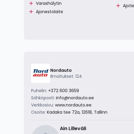
Varashälytin
Ajoti
Ajonestolaite
Nordauto
Ilmoitukset: 124
Puhelin:
+372 600 3659
Sähköposti:
info@nordauto.ee
Verkkosivu:
www.nordauto.ee
Osoite:
Kadaka tee 72a, 12618, Tallinn
Ain Lilleväli