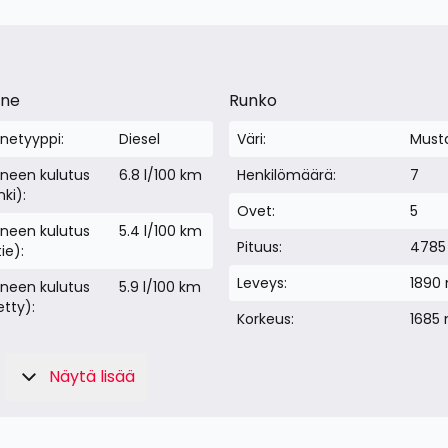
ine
Runko
inetyyppi:
Diesel
Väri:
Must
ineen kulutus
6.8 l/100 km
Henkilömäärä:
7
ki):
Ovet:
5
ineen kulutus
5.4 l/100 km
Pituus:
478
ie):
Leveys:
1890
ineen kulutus
5.9 l/100 km
etty):
Korkeus:
1685
Näytä lisää