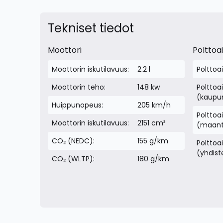
Tekniset tiedot
Moottori
Polttoa
Moottorin iskutilavuus:
2.2 l
Polttoa
Moottorin teho:
148 kw
Polttoa
(kaupun
Huippunopeus:
205 km/h
Polttoa
Moottorin iskutilavuus:
2151 cm³
(maant
CO₂ (NEDC):
155 g/km
Polttoa
(yhdist
CO₂ (WLTP):
180 g/km