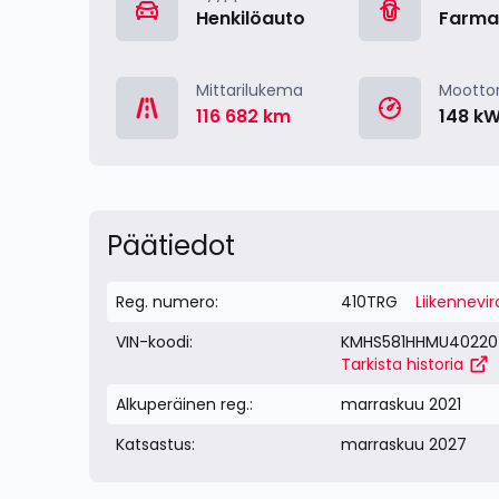
21
Henkilöauto
Farma
Mittarilukema
Moottor
116 682 km
148 k
Päätiedot
Reg. numero:
410TRG
Liikennevir
VIN-koodi:
KMHS581HHMU4022
Tarkista historia
Alkuperäinen reg.:
marraskuu 2021
Katsastus:
marraskuu 2027