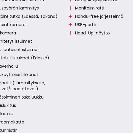
uspyörän lämmitys
Monitoimiratti
öintitutka (Edessä, Takana)
Hands-free järjestelmä
köintikamera
USB-portti
 kamera
Head-Up-näyttö
itetyt istuimet
säätöiset istuimet
tetut istuimet (Edessä)
averhoilu
käyttöiset ikkunat
peilit (Lämmityksellä,
tuvat/säädettävät)
ötoiminen takaluukku
slukitus
luukku
raamakatto
unnistin