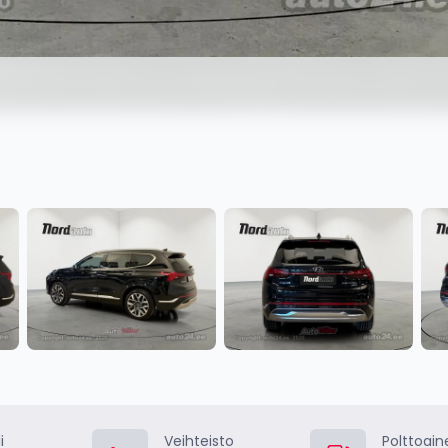
i
Veihteisto
Polttoain