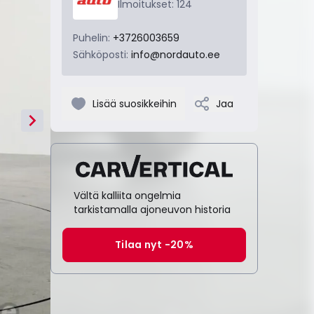
Ilmoitukset: 124
Puhelin:
+3726003659
Sähköposti:
info@nordauto.ee
Lisää suosikkeihin
Jaa
Vältä kalliita ongelmia
tarkistamalla ajoneuvon historia
Tilaa nyt -20%