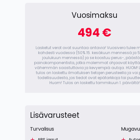
Vuosimaksu
494 €
Lasketut verot ovat suuntaa antavia! Vuosivero tulee
kahdesti vuodessa (50% 15. kesäkuun mennessä ja 5
joulukuun mennessä) ja se koostuu perus-, päästö
painokomponentista, jotka molemmat ohjaavat käyttäj
vähemmän saastuttavia ja kevyempiä autoja. HUOM! L
tulos on laskettu ilmoituksen tietojen perusteella ja voi
todellisuudesta, jos tiedot ovat epätarkkoja tai puuttee
Huom! Tulos on laskettu tammikuun 1. päivältä!
Lisävarusteet
Turvalisus
Mugavu
ABS jarrut
Autom