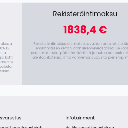
Rekisteröintimaksu
1838,4 €
 maksaa
Rekisteröintimaksu on maksettava, kun auto rekisterö
0% 15.
ensimmäisen kerran Viron liikennevirastossa. Se koo
- ja
perusmaksusta, päästömäärästä ja auton painosta. 
iä kohti
alentaa ikätekijä, mitä vanhempi auto, sitä pienempi 
askettu
 poiketa
llisia!
svarustus
Infotainment
aattinen ilmastointi
Navigointijärjestelmä