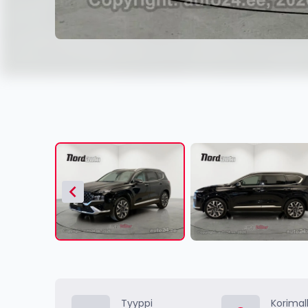
Item
1
of
21
Item
1
of
Tyyppi
Korimall