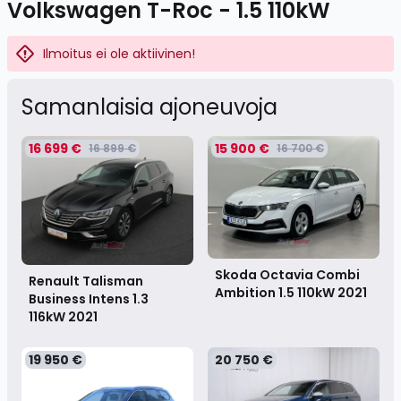
Volkswagen T-Roc - 1.5 110kW
Ilmoitus ei ole aktiivinen!
Samanlaisia ​​ajoneuvoja
16 699 €
15 900 €
16 899 €
16 700 €
Skoda Octavia Combi
Renault Talisman
Ambition 1.5 110kW
2021
Business Intens 1.3
116kW
2021
19 950 €
20 750 €