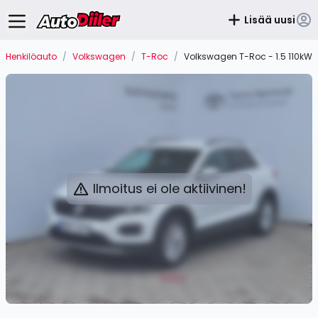
Lisää uusi
Henkilöauto
/
Volkswagen
/
T-Roc
/
Volkswagen T-Roc - 1.5 110kW
Ilmoitus ei ole aktiivinen!