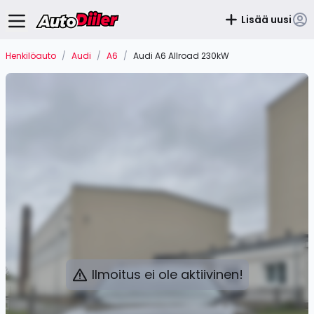
Lisää uusi
Henkilöauto
/
Audi
/
A6
/
Audi A6 Allroad 230kW
Ilmoitus ei ole aktiivinen!