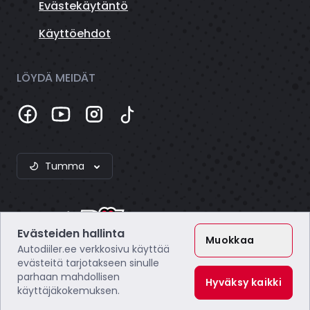
Evästekäytäntö
Käyttöehdot
LÖYDÄ MEIDÄT
Tumma
Evästeiden hallinta
Muokkaa
Autodiiler.ee verkkosivu käyttää
evästeitä tarjotakseen sinulle
Webzero OÜ
parhaan mahdollisen
Y-tunnus: 16804172
Hyväksy kaikki
käyttäjäkokemuksen.
ALV: EE102649495