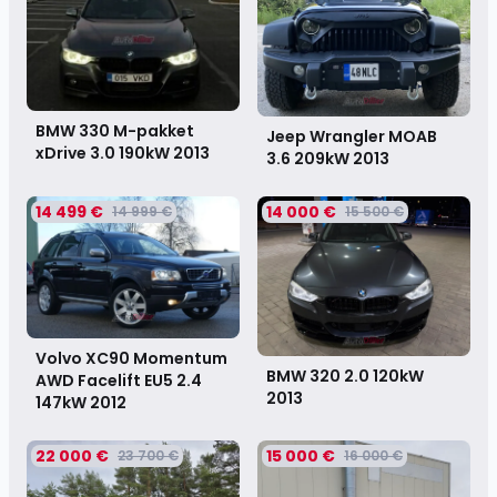
BMW 330 M-pakket
Jeep Wrangler MOAB
xDrive 3.0 190kW
2013
3.6 209kW
2013
14 499 €
14 000 €
14 999 €
15 500 €
Volvo XC90 Momentum
BMW 320 2.0 120kW
AWD Facelift EU5 2.4
2013
147kW
2012
22 000 €
15 000 €
23 700 €
16 000 €