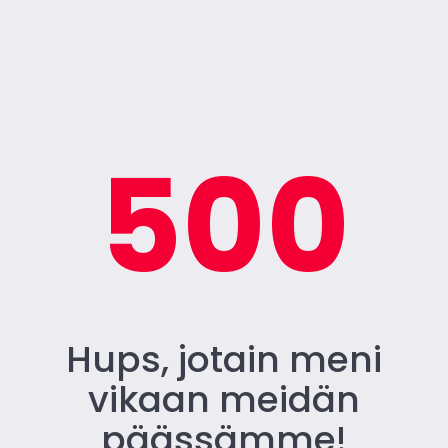
500
Hups, jotain meni
vikaan meidän
päässämme!