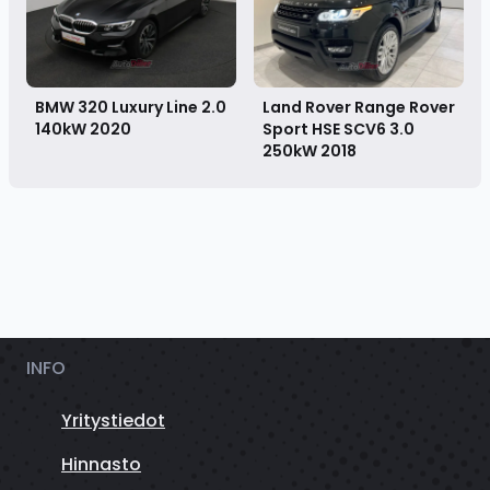
BMW 320 Luxury Line 2.0
Land Rover Range Rover
140kW
2020
Sport HSE SCV6 3.0
250kW
2018
INFO
Yritystiedot
Hinnasto