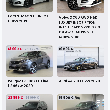
Ford S-MAX ST-LINE 2.0
Volvo XC60 AWD H&K
110kW
2019
LUXURY INSCRIPTION
INTELLI SAFE MY2019 2.0
D4 AWD 140 kW 2.0
140kW
2018
18 990 €
19 596 €
24 490 €
Peugeot 3008 GT-Line
Audi A4 2.0 110kW
2020
1.2 96kW
2020
23 899 €
19 900 €
24 099 €