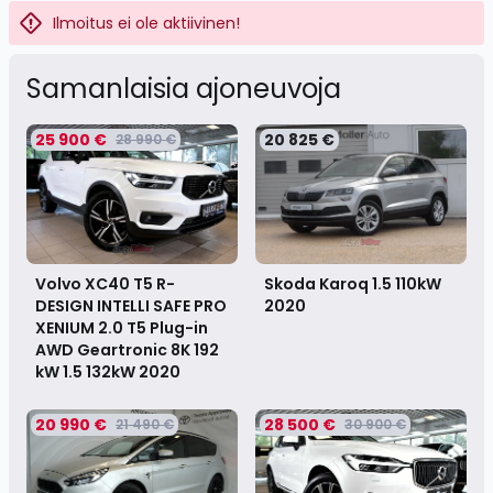
Ilmoitus ei ole aktiivinen!
Samanlaisia ​​ajoneuvoja
25 900 €
20 825 €
28 990 €
Volvo XC40 T5 R-
Skoda Karoq 1.5 110kW
DESIGN INTELLI SAFE PRO
2020
XENIUM 2.0 T5 Plug-in
AWD Geartronic 8K 192
kW 1.5 132kW
2020
20 990 €
28 500 €
21 490 €
30 900 €