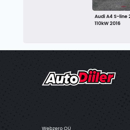
Audi A4 S-line 
110kW
2016
Webzero OÜ