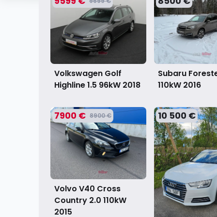
9599 €
8500 €
9699 €
Volkswagen Golf
Subaru Foreste
Highline 1.5 96kW
2018
110kW
2016
7900 €
10 500 €
8900 €
Volvo V40 Cross
Country 2.0 110kW
2015