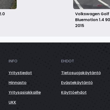
2.0
Volkswagen Golf
Bluemotion 1.4 9
2015
INFO
EHDOT
Yritystiedot
Tietosuojakäytäntö
Hinnasto
Evästekäytäntö
Yritysasiakkaille
Käyttöehdot
UKK