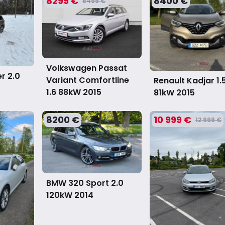
8299 €
8400 €
8499 €
Volkswagen Passat
r 2.0
Variant Comfortline
Renault Kadjar 1.
1.6 88kW
2015
81kW
2015
8200 €
10 999 €
12 999 €
BMW 320 Sport 2.0
120kW
2014