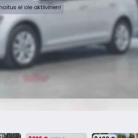
moitus ei ole aktiivinen!