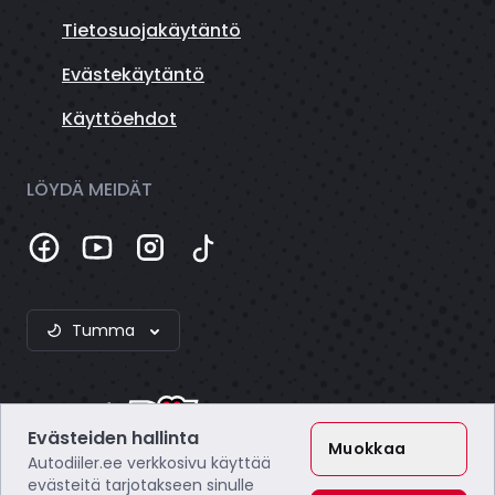
Tietosuojakäytäntö
Evästekäytäntö
Käyttöehdot
LÖYDÄ MEIDÄT
Tumma
Evästeiden hallinta
Muokkaa
Autodiiler.ee verkkosivu käyttää
evästeitä tarjotakseen sinulle
Webzero OÜ