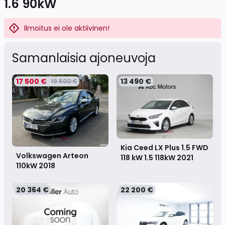
1.6 90kW
Ilmoitus ei ole aktiivinen!
Samanlaisia ​​ajoneuvoja
17 500 €
13 490 €
19 500 €
Kia Ceed LX Plus 1.5 FWD
Volkswagen Arteon
118 kW 1.5 118kW
2021
110kW
2018
20 364 €
22 200 €