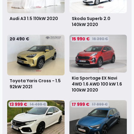
Audi A3 1.5 110kW
2020
Skoda Superb 2.0
140kW
2020
20 490 €
15 990 €
16 390 €
Kia Sportage EX Navi
Toyota Yaris Cross - 1.5
4WD 1.6 AWD 100 kW 1.6
92kW
2021
100kW
2020
13 999 €
17 999 €
14 499 €
17 899 €