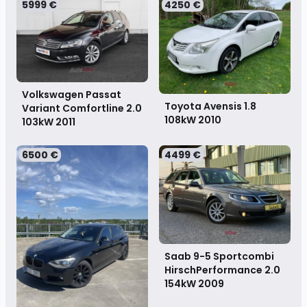
5999 €
4250 €
Volkswagen Passat
Toyota Avensis 1.8
Variant Comfortline 2.0
108kW
2010
103kW
2011
6500 €
4499 €
Saab 9-5 Sportcombi
HirschPerformance 2.0
154kW
2009