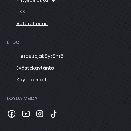
Yritysasiakkaille
UKK
Autorahoitus
EHDOT
Tietosuojakäytäntö
Evästekäytäntö
Käyttöehdot
LÖYDÄ MEIDÄT