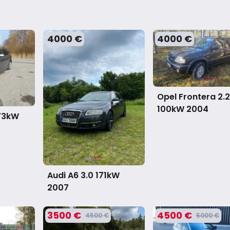
4000 €
4000 €
Opel Frontera 2.2
100kW
2004
73kW
Audi A6 3.0 171kW
2007
3500 €
4500 €
4500 €
5000 €