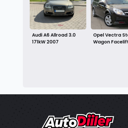
Audi A6 Allroad 3.0
Opel Vectra St
171kW
2007
Wagon Facelif