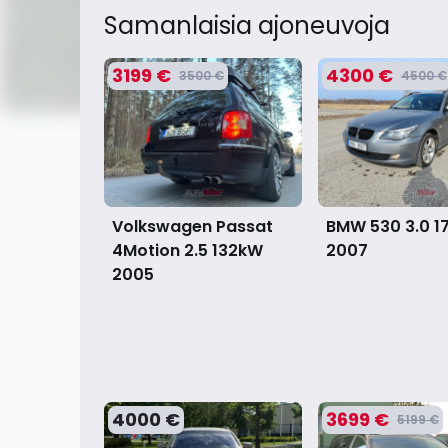
Samanlaisia ​​ajoneuvoja
3199 €
4300 €
3500 €
4500 €
Volkswagen Passat
BMW 530 3.0 1
4Motion 2.5 132kW
2007
2005
4000 €
3699 €
5199 €