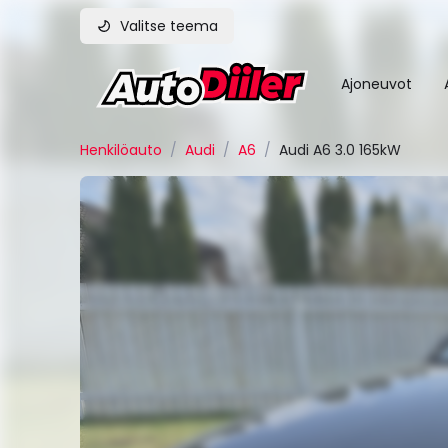
Valitse teema
Ajoneuvot
Henkilöauto
/
Audi
/
A6
/
Audi A6 3.0 165kW