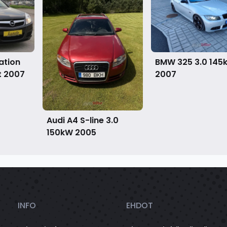
ation
BMW 325 3.0 145
t
2007
2007
Audi A4 S-line 3.0
150kW
2005
INFO
EHDOT