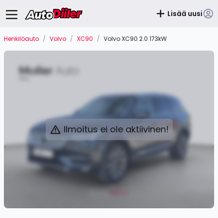
Lisää uusi
Henkilöauto
/
Volvo
/
XC90
/
Volvo XC90 2.0 173kW
Ilmoitus ei ole aktiivinen!