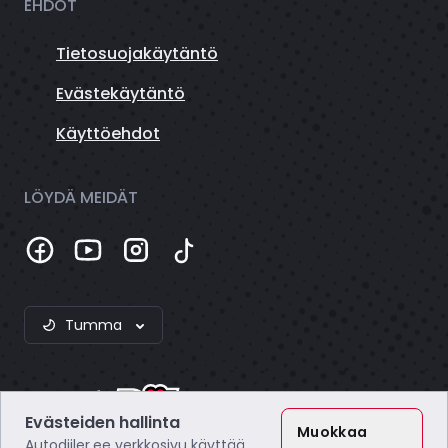
EHDOT
Tietosuojakäytäntö
Evästekäytäntö
Käyttöehdot
LÖYDÄ MEIDÄT
Tumma
Evästeiden hallinta
Muokkaa
Autodiiler.ee verkkosivu käyttää