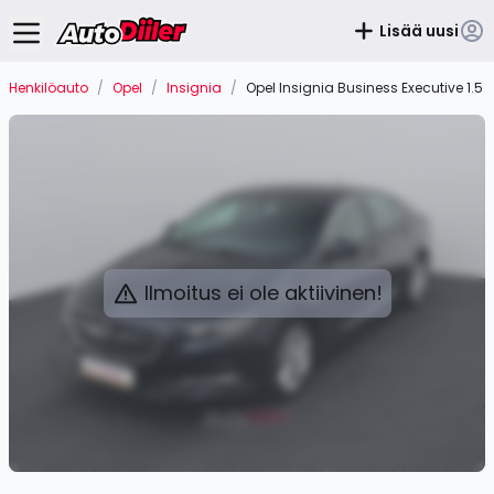
Lisää uusi
Henkilöauto
/
Opel
/
Insignia
/
Opel Insignia Business Executive 1.5 
Ilmoitus ei ole aktiivinen!