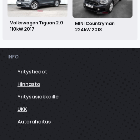
Volkswagen Tiguan 2.0
MINI Countryman
110kW
2017
224kW
2018
INFO
Yritystiedot
Hinnasto
Yritysasiakkaille
UKK
Autorahoitus