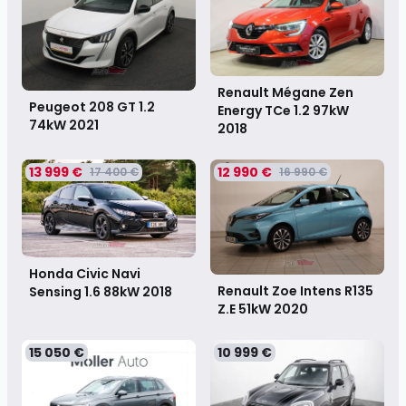
Renault Mégane Zen
Peugeot 208 GT 1.2
Energy TCe 1.2 97kW
74kW
2021
2018
13 999 €
12 990 €
17 400 €
16 990 €
Honda Civic Navi
Renault Zoe Intens R135
Sensing 1.6 88kW
2018
Z.E 51kW
2020
15 050 €
10 999 €