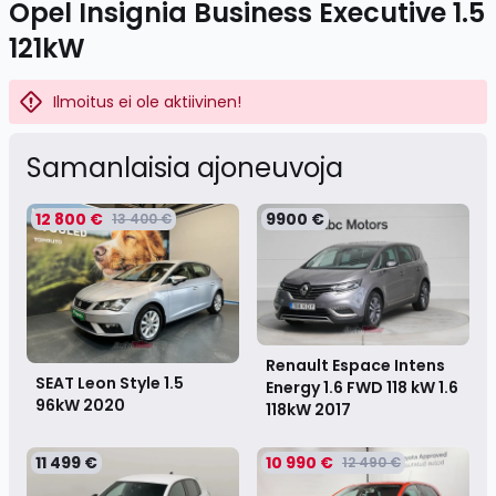
Opel Insignia Business Executive 1.5
121kW
Ilmoitus ei ole aktiivinen!
Samanlaisia ​​ajoneuvoja
12 800 €
9900 €
13 400 €
Renault Espace Intens
SEAT Leon Style 1.5
Energy 1.6 FWD 118 kW 1.6
96kW
2020
118kW
2017
11 499 €
10 990 €
12 490 €