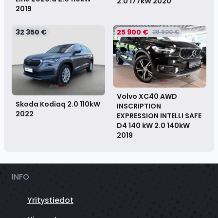
2.0 177kW
2020
2019
32 350 €
25 900 €
28 900 €
Volvo XC40 AWD
Skoda Kodiaq 2.0 110kW
INSCRIPTION
2022
EXPRESSION INTELLI SAFE
D4 140 kW 2.0 140kW
2019
INFO
Yritystiedot