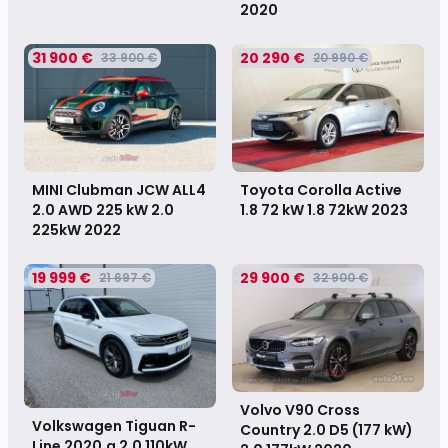
2020
31 900 €
20 290 €
33 900 €
20 990 €
MINI Clubman JCW ALL4
Toyota Corolla Active
2.0 AWD 225 kW 2.0
1.8 72 kW 1.8 72kW
2023
225kW
2022
19 999 €
29 900 €
21 697 €
32 900 €
Volvo V90 Cross
Volkswagen Tiguan R-
Country 2.0 D5 (177 kW)
Line 2020.a 2.0 110kW